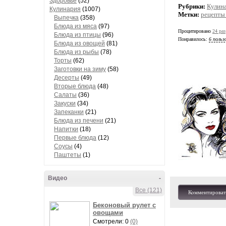
Здоровье
(52)
Рубрики:
Кулин
Кулинария
(1007)
Метки:
рецепты
Выпечка
(358)
Блюда из мяса
(97)
Процитировано
24 раз
Блюда из птицы
(96)
Понравилось:
6 польз
Блюда из овощей
(81)
Блюда из рыбы
(78)
Торты
(62)
Заготовки на зиму
(58)
Десерты
(49)
Вторые блюда
(48)
Салаты
(36)
Закуски
(34)
Запеканки
(21)
Блюда из печени
(21)
Напитки
(18)
Первые блюда
(12)
Соусы
(4)
Паштеты
(1)
Видео
-
Все (121)
Комментироват
Беконовый рулет с
овощами
Смотрели: 0
(0)