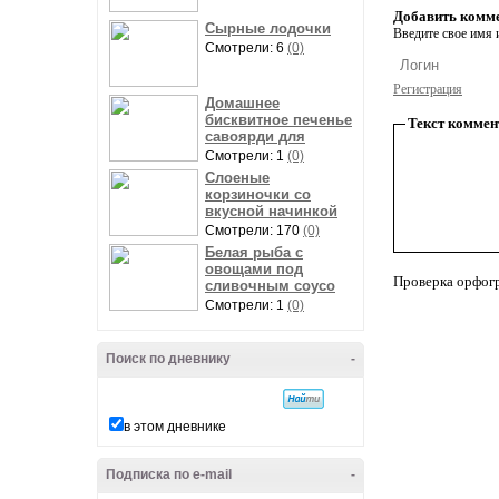
Добавить комм
Сырные лодочки
Введите свое имя и
Смотрели: 6
(0)
Регистрация
Домашнее
бисквитное печенье
Текст коммен
савоярди для
Смотрели: 1
(0)
Слоеные
корзиночки со
вкусной начинкой
Смотрели: 170
(0)
Белая рыба с
овощами под
Проверка орфог
сливочным соусо
Смотрели: 1
(0)
Поиск по дневнику
-
в этом дневнике
Подписка по e-mail
-