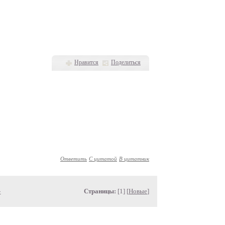
Нравится
Поделиться
Ответить
С цитатой
В цитатник
»
Страницы:
[1] [
Новые
]