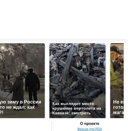
ую зиму в России
Не ешьт
Как выглядит место
то не ждал: как
готовую
крушение вертолета на
?!
магазин
Кавказе: смотреть
О проекте
Версия для PDA