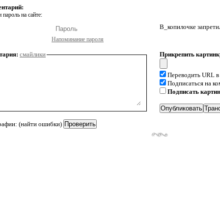
ентарий:
 пароль на сайте:
В_копилочке запрети
Напоминание пароля
тария:
смайлики
Прикрепить картинк
Переводить URL в
Подписаться на к
Подписать карти
рафии: (найти ошибки)