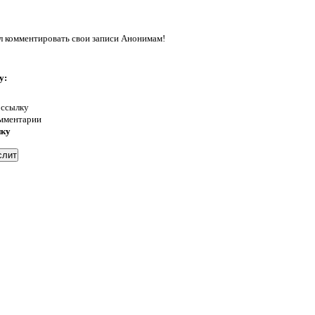
л комментировать свои записи Анонимам!
у:
 ссылку
омментарии
нку