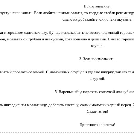
Приготовление:
пусту нашинковать. Если любите нежные салаты, то твердые стебли рекомендую
смело их добавляйте, они очень вкусные.
нки с горошком слить заливку. Лучше использовать не восстановленный горошек,
ой, в салатах он грубый и невкусный, хотя конечно и дешевый. Вместо горошк
вкусно.
3. Зелень измельчить.
мыть и порезать соломкой. С магазинных огурцов я удаляю шкурку, так как та
шкуркой.
5. Вареные яйца порезать соломкой или кубик
ь ингредиенты в салатницу, добавить сметану, соль и молотый черный перец.
Салат готов!
Приятного аппетита!