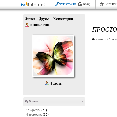
Регистрация
Вход
Рейтинги
Записи
Друзья
Комментарии
В копилочке
ПРОСТО
Вторник, 16 Апрел
В друзья
Рубрики
-
Лайфхаки
(71)
Интересно
(65)