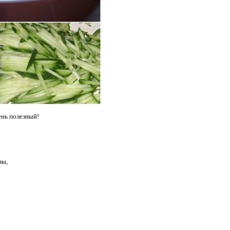
ень полезный!
зы,