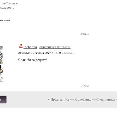
ария/Салаты
 салатов
ователям
iochanna
обратиться по имени
Вторник, 30 Апреля 2019 г. 14:56 (
ссылка
)
Спасибо за рецепт!
« Пред. запись
—
К дневнику
—
След. запись 
ь