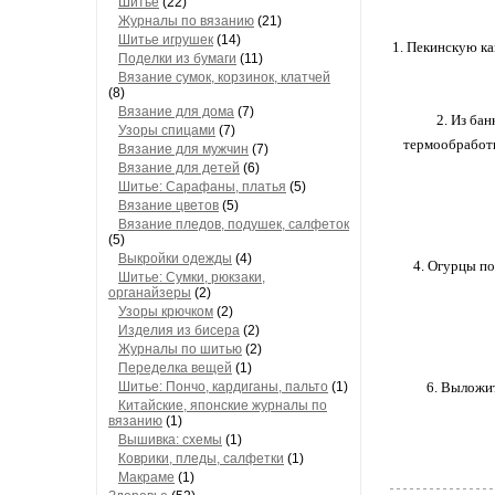
Шитье
(22)
Журналы по вязанию
(21)
Шитье игрушек
(14)
1. Пекинскую ка
Поделки из бумаги
(11)
Вязание сумок, корзинок, клатчей
(8)
Вязание для дома
(7)
2. Из ба
Узоры спицами
(7)
термообработк
Вязание для мужчин
(7)
Вязание для детей
(6)
Шитье: Сарафаны, платья
(5)
Вязание цветов
(5)
Вязание пледов, подушек, салфеток
(5)
Выкройки одежды
(4)
4. Огурцы по
Шитье: Сумки, рюкзаки,
органайзеры
(2)
Узоры крючком
(2)
Изделия из бисера
(2)
Журналы по шитью
(2)
Переделка вещей
(1)
Шитье: Пончо, кардиганы, пальто
(1)
6. Выложит
Китайские, японские журналы по
вязанию
(1)
Вышивка: схемы
(1)
Коврики, пледы, салфетки
(1)
Макраме
(1)