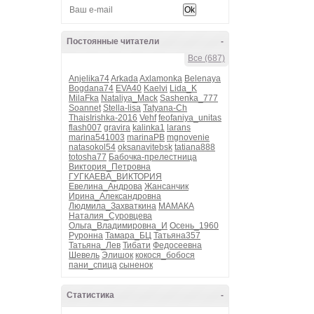
Постоянные читатели
-
Все (687)
Anjelika74
Arkada
Axlamonka
Belenaya
Bogdana74
EVA40
Kaelvi
Lida_K
MilaFka
Nataliya_Mack
Sashenka_777
Soannet
Stella-lisa
Tatyana-Ch
ThaisIrishka-2016
Vehf
feofaniya_unitas
flash007
gravira
kalinka1
larans
marina541003
marinaPB
mgnovenie
natasokol54
oksanavitebsk
tatiana888
totosha77
Бабочка-прелестница
Виктория_Петровна
ГУГКАЕВА_ВИКТОРИЯ
Евелина_Андрова
Жансанчик
Ирина_Александровна
Людмила_Захваткина
МАМАКА
Наталия_Суровцева
Ольга_Владимировна_И
Осень_1960
Руронна
Тамара_БЦ
Татьяна357
Татьяна_Лев
Тибати
Федосеевна
Шевель
Элишок
кокося_бобося
пани_спица
сыненок
Статистика
-