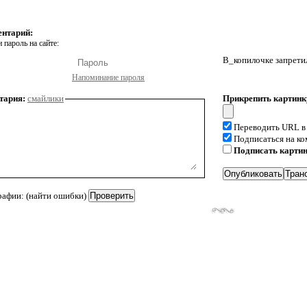
ентарий:
 пароль на сайте:
В_копилочке запрети
Напоминание пароля
тария:
смайлики
Прикрепить картинк
Переводить URL в
Подписаться на к
Подписать карти
рафии: (найти ошибки)