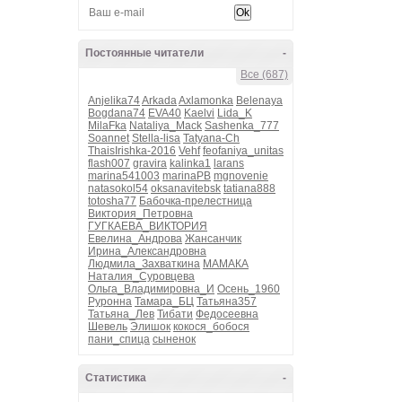
Постоянные читатели
-
Все (687)
Anjelika74
Arkada
Axlamonka
Belenaya
Bogdana74
EVA40
Kaelvi
Lida_K
MilaFka
Nataliya_Mack
Sashenka_777
Soannet
Stella-lisa
Tatyana-Ch
ThaisIrishka-2016
Vehf
feofaniya_unitas
flash007
gravira
kalinka1
larans
marina541003
marinaPB
mgnovenie
natasokol54
oksanavitebsk
tatiana888
totosha77
Бабочка-прелестница
Виктория_Петровна
ГУГКАЕВА_ВИКТОРИЯ
Евелина_Андрова
Жансанчик
Ирина_Александровна
Людмила_Захваткина
МАМАКА
Наталия_Суровцева
Ольга_Владимировна_И
Осень_1960
Руронна
Тамара_БЦ
Татьяна357
Татьяна_Лев
Тибати
Федосеевна
Шевель
Элишок
кокося_бобося
пани_спица
сыненок
Статистика
-