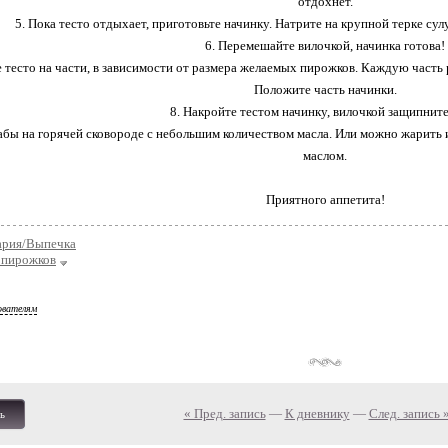
отдохнет.
5. Пока тесто отдыхает, приготовьте начинку. Натрите на крупной терке сул
6. Перемешайте вилочкой, начинка готова!
е тесто на части, в зависимости от размера желаемых пирожков. Каждую часть 
Положите часть начинки.
8. Накройте тестом начинку, вилочкой защипните
абы на горячей сковороде с небольшим количеством масла. Или можно жарить и
маслом.
Приятного аппетита!
ария/Выпечка
 пирожков
ователям
« Пред. запись
—
К дневнику
—
След. запись 
ь