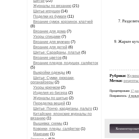
Шитье
(22)
Журналы по вязанию
(21)
Шитье игрушек
(14)
Поделки из бумаги
(11)
7. Разделит
Вязание сумок, корзинок, клатчей
(8)
Вязание для дома
(7)
Узоры спицами
(7)
9. Жарьте кут
Вязание для мужчин
(7)
Вязание для детей
(6)
Шитье: Сарафаны, платья
(5)
Вязание цветов
(5)
Вязание пледов, подушек, салфеток
(5)
Выкройки одежды
(4)
Рубрики:
Кулин
Шитье: Сумки, рюкзаки,
Метки:
рецепты
органайзеры
(2)
Узоры крючком
(2)
Процитировано
17 раз
Изделия из бисера
(2)
Понравилось:
4 польз
Журналы по шитью
(2)
Переделка вещей
(1)
Шитье: Пончо, кардиганы, пальто
(1)
Китайские, японские журналы по
вязанию
(1)
Вышивка: схемы
(1)
Коврики, пледы, салфетки
(1)
Комментироват
Макраме
(1)