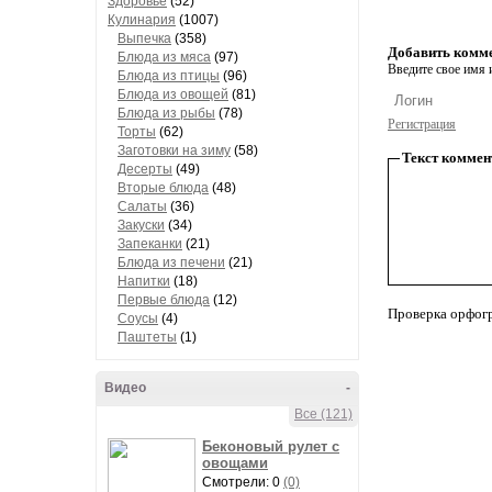
Здоровье
(52)
Кулинария
(1007)
Выпечка
(358)
Добавить комм
Блюда из мяса
(97)
Введите свое имя и
Блюда из птицы
(96)
Блюда из овощей
(81)
Блюда из рыбы
(78)
Регистрация
Торты
(62)
Заготовки на зиму
(58)
Текст коммен
Десерты
(49)
Вторые блюда
(48)
Салаты
(36)
Закуски
(34)
Запеканки
(21)
Блюда из печени
(21)
Напитки
(18)
Первые блюда
(12)
Проверка орфог
Соусы
(4)
Паштеты
(1)
Видео
-
Все (121)
Беконовый рулет с
овощами
Смотрели: 0
(0)