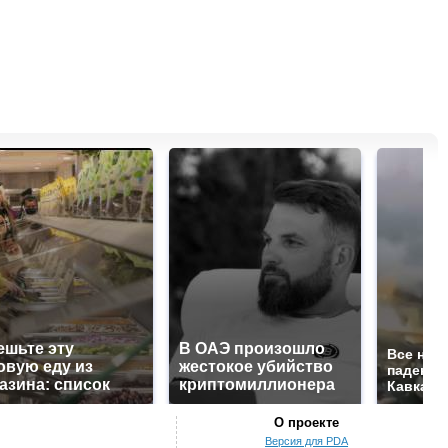
ешьте эту
В ОАЭ произошло
Все нов
овую еду из
жестокое убийство
падению
азина: список
криптомиллионера
Кавказе:
О проекте
Версия для PDA