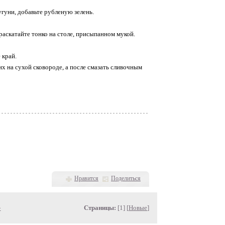
угуни, добавьте рубленую зелень.
раскатайте тонко на столе, присыпанном мукой.
 край.
х на сухой сковороде, а после смазать сливочным
Нравится
Поделиться
»
Страницы:
[1] [
Новые
]