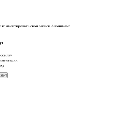
л комментировать свои записи Анонимам!
у:
 ссылку
омментарии
нку