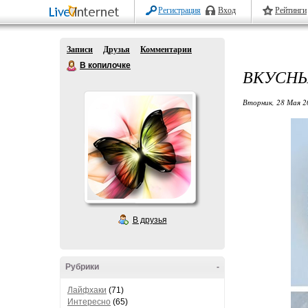
Регистрация
Вход
Рейтинги
Записи
Друзья
Комментарии
В копилочке
ВКУСНЫ
Вторник, 28 Мая 2
В друзья
Рубрики
-
Лайфхаки
(71)
Интересно
(65)