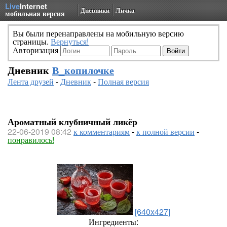
Live
Internet
Дневники
Личка
мобильная версия
Вы были перенаправлены на мобильную версию
страницы.
Вернуться!
Авторизация
Дневник
В_копилочке
Лента друзей
-
Дневник
-
Полная версия
Ароматный клубничный ликёр
22-06-2019 08:42
к комментариям
-
к полной версии
-
понравилось!
[640x427]
Ингредиенты: