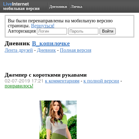
Live
Internet
Дневники
Личка
мобильная версия
Вы были перенаправлены на мобильную версию
страницы.
Вернуться!
Авторизация
Дневник
В_копилочке
Лента друзей
-
Дневник
-
Полная версия
Джемпер с короткими рукавами
02-07-2019 17:21
к комментариям
-
к полной версии
-
понравилось!