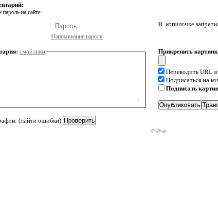
ентарий:
 пароль на сайте:
В_копилочке запрети
Напоминание пароля
тария:
смайлики
Прикрепить картинк
Переводить URL в
Подписаться на к
Подписать карти
рафии: (найти ошибки)