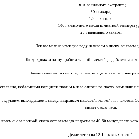
1 ч. л. ванильного экстракта;
80 г сахара;
1/2 ч. л. соли;
100 г сливочного масла комнатной температу
20 г ванильного сахара.
Теплое молоко и теплую воду наливаем в миску, всыпаем 
Когда дрожжи начнут работать, разбиваем яйца, добавляем соль,
Замешиваем тесто - мягкое, липкое, но с довольно хорошо раз
степенно, небольшими порциями вводим в него сливочное масло, вымешивая п
 округляем, выкладываем в миску, накрываем пищевой пленкой или пакетом. Ост
займет около часа.
ываем снова пленкой, снова оставляем для подъема на 40-60 минут, после чег
Делим тесто на 12-15 равных частей.