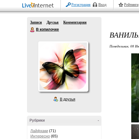
Регистрация
Вход
Рейтинги
Записи
Друзья
Комментарии
В копилочке
ВАНИЛЬ
Понедельник, 08 Ию
В друзья
Рубрики
-
Лайфхаки
(71)
Интересно
(65)