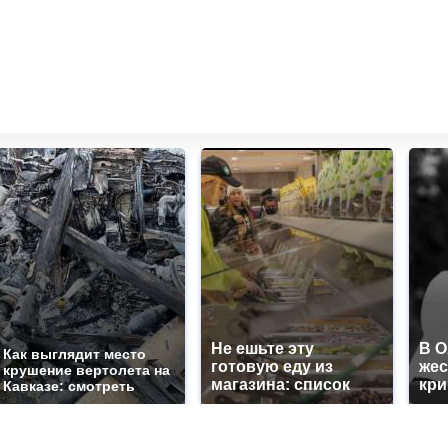
Не ешьте эту
В 
Как выглядит место
готовую еду из
жес
крушение вертолета на
магазина: список
кр
Кавказе: смотреть