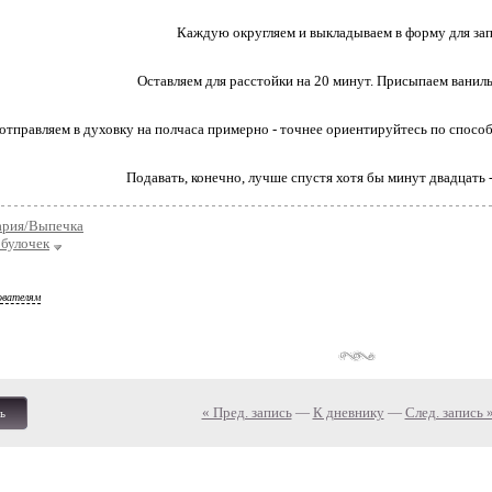
Каждую округляем и выкладываем в форму для зап
Оставляем для расстойки на 20 минут. Присыпаем ванил
отправляем в духовку на полчаса примерно - точнее ориентируйтесь по спосо
Подавать, конечно, лучше спустя хотя бы минут двадцать 
ария/Выпечка
 булочек
ователям
« Пред. запись
—
К дневнику
—
След. запись 
ь