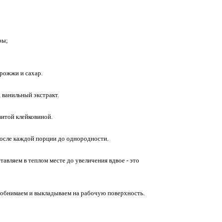
ры;
дрожжи и сахар.
 ванильный экстракт.
витой клейковиной.
осле каждой порции до однородности.
авляем в теплом месте до увеличения вдвое - это
о обнимаем и выкладываем на рабочую поверхность.