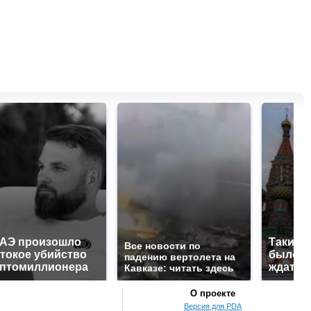
ОАЭ произошло
Таких 
Все новости по
токое убийство
было с 
падению вертолета на
иптомиллионера
ждать 
Кавказе: читать здесь
О проекте
Версия для PDA