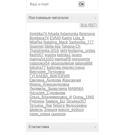
Постоянные читатели
-
Все (687)
Anjelika74
Arkada
Axlamonka
Belenaya
Bogdana74
EVA40
Kaelvi
Lida_K
MilaFka
Nataliya_Mack
Sashenka_777
Soannet
Stella-lisa
Tatyana-Ch
ThaisIrishka-2016
Vehf
feofaniya_unitas
flash007
gravira
kalinka1
larans
marina541003
marinaPB
mgnovenie
natasokol54
oksanavitebsk
tatiana888
totosha77
Бабочка-прелестница
Виктория_Петровна
ГУГКАЕВА_ВИКТОРИЯ
Евелина_Андрова
Жансанчик
Ирина_Александровна
Людмила_Захваткина
МАМАКА
Наталия_Суровцева
Ольга_Владимировна_И
Осень_1960
Руронна
Тамара_БЦ
Татьяна357
Татьяна_Лев
Тибати
Федосеевна
Шевель
Элишок
кокося_бобося
пани_спица
сыненок
Статистика
-