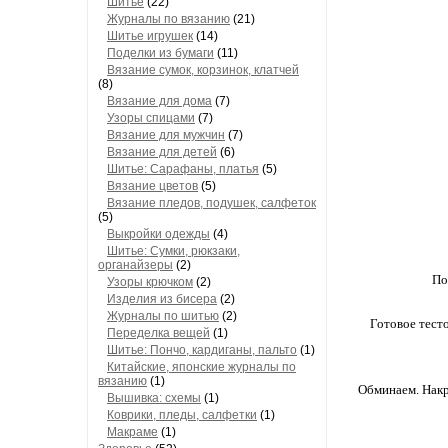
Шитье
(22)
Журналы по вязанию
(21)
Шитье игрушек
(14)
Поделки из бумаги
(11)
Вязание сумок, корзинок, клатчей
(8)
Вязание для дома
(7)
Узоры спицами
(7)
Вязание для мужчин
(7)
Вязание для детей
(6)
Шитье: Сарафаны, платья
(5)
Вязание цветов
(5)
Вязание пледов, подушек, салфеток
(5)
Выкройки одежды
(4)
Шитье: Сумки, рюкзаки,
органайзеры
(2)
По
Узоры крючком
(2)
Изделия из бисера
(2)
Журналы по шитью
(2)
Готовое тесто
Переделка вещей
(1)
Шитье: Пончо, кардиганы, пальто
(1)
Китайские, японские журналы по
вязанию
(1)
Обминаем. Накр
Вышивка: схемы
(1)
Коврики, пледы, салфетки
(1)
Макраме
(1)