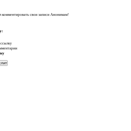
л комментировать свои записи Анонимам!
у:
 ссылку
омментарии
нку