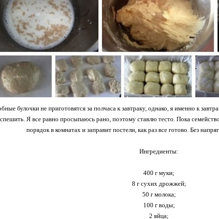
ные булочки не приготовятся за полчаса к завтраку, однако, я именно к завтр
спешить. Я все равно просыпаюсь рано, поэтому ставлю тесто. Пока семейство 
порядок в комнатах и заправит постели, как раз все готово. Без напряг
Ингредиенты:
400 г муки;
8 г сухих дрожжей;
50 г молока;
100 г воды;
2 яйца;