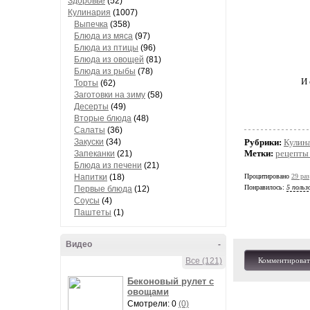
Здоровье
(52)
Кулинария
(1007)
Выпечка
(358)
Блюда из мяса
(97)
Блюда из птицы
(96)
Блюда из овощей
(81)
Блюда из рыбы
(78)
И 
Торты
(62)
Заготовки на зиму
(58)
Десерты
(49)
Вторые блюда
(48)
Салаты
(36)
Закуски
(34)
Рубрики:
Кулин
Метки:
рецепты
Запеканки
(21)
Блюда из печени
(21)
Напитки
(18)
Процитировано
29 раз
Понравилось:
5 польз
Первые блюда
(12)
Соусы
(4)
Паштеты
(1)
Видео
-
Все (121)
Комментироват
Беконовый рулет с
овощами
Смотрели: 0
(0)