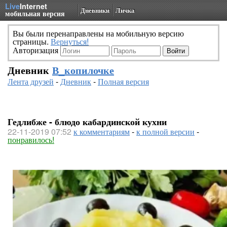
Live
Internet
Дневники
Личка
мобильная версия
Вы были перенаправлены на мобильную версию
страницы.
Вернуться!
Авторизация
Дневник
В_копилочке
Лента друзей
-
Дневник
-
Полная версия
Гедлибже - блюдо кабардинской кухни
22-11-2019 07:52
к комментариям
-
к полной версии
-
понравилось!