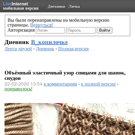
Live
Internet
Дневники
Личка
мобильная версия
Вы были перенаправлены на мобильную версию
страницы.
Вернуться!
Авторизация
Дневник
В_копилочке
Лента друзей
-
Дневник
-
Полная версия
Объёмный эластичный узор спицами для шапок,
снудов
22-02-2020 13:54
к комментариям
-
к полной версии
-
понравилось!