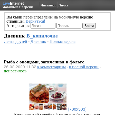
Live
Internet
Дневники
Личка
мобильная версия
Вы были перенаправлены на мобильную версию
страницы.
Вернуться!
Авторизация
Дневник
В_копилочке
Лента друзей
-
Дневник
-
Полная версия
Рыба с овощами, запеченная в фольге
26-02-2020 11:32
к комментариям
-
к полной версии
-
понравилось!
[700x503]
Классический семейный ужин - рыба с овощами,