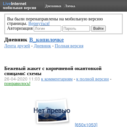
Live
Internet
Дневники
Личка
мобильная версия
Вы были перенаправлены на мобильную версию
страницы.
Вернуться!
Авторизация
Дневник
В_копилочке
Лента друзей
-
Дневник
-
Полная версия
Бежевый жакет с коричневой окантовкой
спицами: схемы
26-04-2020 11:03
к комментариям
-
к полной версии
-
понравилось!
[650x1053]