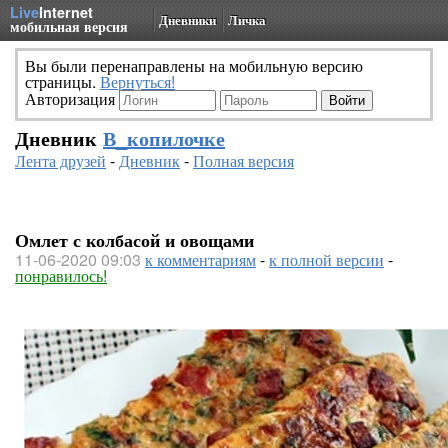
Live
Internet
Дневники
Личка
мобильная версия
Вы были перенаправлены на мобильную версию
страницы.
Вернуться!
Авторизация
Дневник
В_копилочке
Лента друзей
-
Дневник
-
Полная версия
Омлет с колбасой и овощами
11-06-2020 09:03
к комментариям
-
к полной версии
-
понравилось!