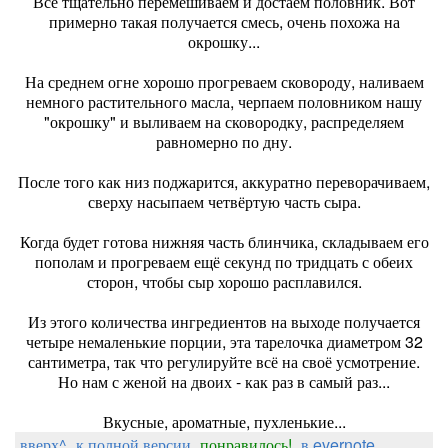
Всё тщательно перемешиваем и достаём половник. Вот
примерно такая получается смесь, очень похожа на
окрошку...
На среднем огне хорошо прогреваем сковороду, наливаем
немного растительного масла, черпаем половником нашу
"окрошку" и выливаем на сковородку, распределяем
равномерно по дну.
После того как низ поджарится, аккуратно переворачиваем,
сверху насыпаем четвёртую часть сыра.
Когда будет готова нижняя часть блинчика, складываем его
пополам и прогреваем ещё секунд по тридцать с обеих
сторон, чтобы сыр хорошо расплавился.
Из этого количества ингредиентов на выходе получается
четыре немаленькие порции, эта тарелочка диаметром 32
сантиметра, так что регулируйте всё на своё усмотрение.
Но нам с женой на двоих - как раз в самый раз...
Вкусные, ароматные, пухленькие...
вверх^
к полной версии
понравилось!
в evernote