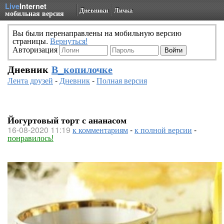
Live
Internet
Дневники
Личка
мобильная версия
Вы были перенаправлены на мобильную версию
страницы.
Вернуться!
Авторизация
Дневник
В_копилочке
Лента друзей
-
Дневник
-
Полная версия
Йогуртовый торт с ананасом
16-08-2020 11:19
к комментариям
-
к полной версии
-
понравилось!