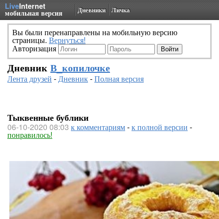
Live
Internet
Дневники
Личка
мобильная версия
Вы были перенаправлены на мобильную версию
страницы.
Вернуться!
Авторизация
Дневник
В_копилочке
Лента друзей
-
Дневник
-
Полная версия
Тыквенные бублики
06-10-2020 08:03
к комментариям
-
к полной версии
-
понравилось!