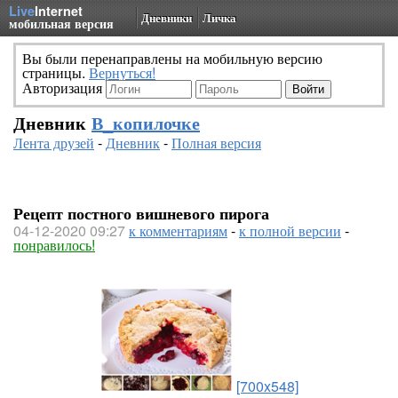
Live
Internet
Дневники
Личка
мобильная версия
Вы были перенаправлены на мобильную версию
страницы.
Вернуться!
Авторизация
Дневник
В_копилочке
Лента друзей
-
Дневник
-
Полная версия
Рецепт постного вишневого пирога
04-12-2020 09:27
к комментариям
-
к полной версии
-
понравилось!
[700x548]