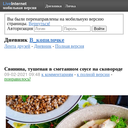
Live
Internet
Дневники
Личка
мобильная версия
Вы были перенаправлены на мобильную версию
страницы.
Вернуться!
Авторизация
Дневник
В_копилочке
Лента друзей
-
Дневник
-
Полная версия
Свинина, тушеная в сметанном соусе на сковороде
09-02-2021 09:48
к комментариям
-
к полной версии
-
понравилось!