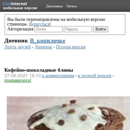
Live
Internet
Дневники
Личка
мобильная версия
Вы были перенаправлены на мобильную версию
страницы.
Вернуться!
Авторизация
Дневник
В_копилочке
Лента друзей
-
Дневник
-
Полная версия
Кофейно-шоколадные блины
27-06-2021 16:10
к комментариям
-
к полной версии
-
понравилось!