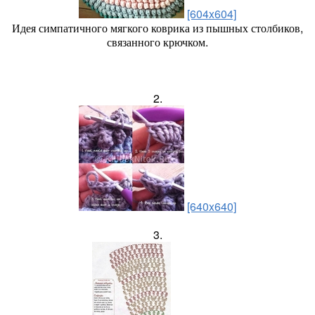
[604x604]
Идея симпатичного мягкого коврика из пышных столбиков,
связанного крючком.
2.
[640x640]
3.