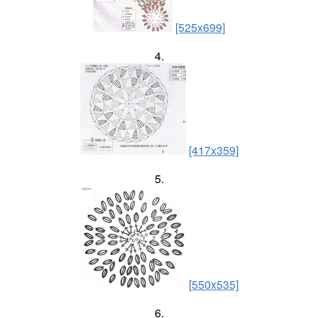
[525x699]
4.
[417x359]
5.
[550x535]
6.