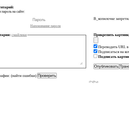
ентарий:
 пароль на сайте:
В_копилочке запрети
Напоминание пароля
тария:
смайлики
Прикрепить картинк
Переводить URL в
Подписаться на к
Подписать карти
рафии: (найти ошибки)