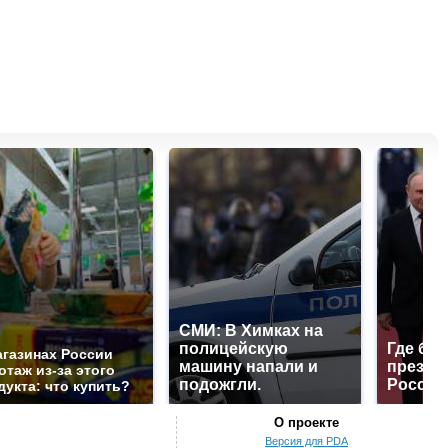
СМИ: В Химках на
полицейскую
Где буд
агазинах России
машину напали и
презид
отаж из-за этого
подожгли.
России
дукта: что купить?
О проекте
Версия для PDA