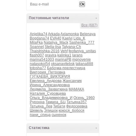
Постоянные читатели
-
Все (687)
Anjelika74
Arkada
Axlamonka
Belenaya
Bogdana74
EVA40
Kaelvi
Lida_K
MilaFka
Nataliya_Mack
Sashenka_777
Soannet
Stella-lisa
Tatyana-Ch
ThaisIrishka-2016
Vehf
feofaniya_unitas
flash007
gravira
kalinka1
larans
marina541003
marinaPB
mgnovenie
natasokol54
oksanavitebsk
tatiana888
totosha77
Бабочка-прелестница
Виктория_Петровна
ГУГКАЕВА_ВИКТОРИЯ
Евелина_Андрова
Жансанчик
Ирина_Александровна
Людмила_Захваткина
МАМАКА
Наталия_Суровцева
Ольга_Владимировна_И
Осень_1960
Руронна
Тамара_БЦ
Татьяна357
Татьяна_Лев
Тибати
Федосеевна
Шевель
Элишок
кокося_бобося
пани_спица
сыненок
Статистика
-