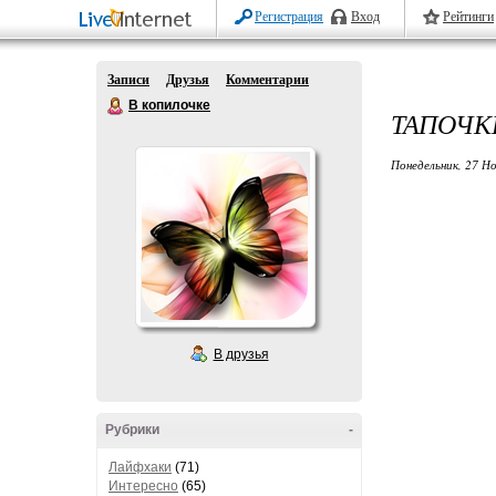
Регистрация
Вход
Рейтинги
Записи
Друзья
Комментарии
В копилочке
ТАПОЧК
Понедельник, 27 Но
В друзья
Рубрики
-
Лайфхаки
(71)
Интересно
(65)