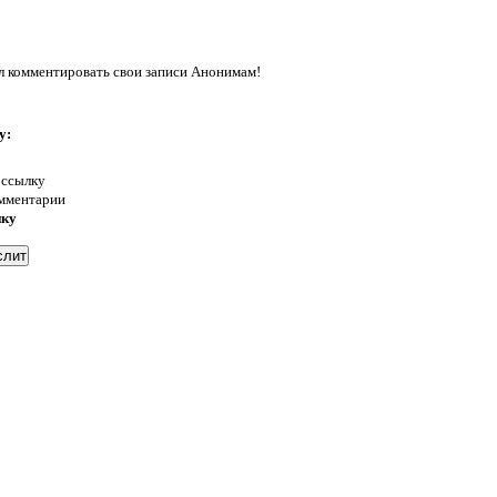
л комментировать свои записи Анонимам!
у:
 ссылку
омментарии
нку