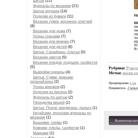
Шитье
(22)
Журналы по вязанию
(21)
Шитье игрушек
(14)
Поделки из бумаги
(11)
Вязание сумок, корзинок, клатчей
(8)
Вязание для дома
(7)
Узоры спицами
(7)
Вязание для мужчин
(7)
Вязание для детей
(6)
Шитье: Сарафаны, платья
(5)
Вязание цветов
(5)
Вязание пледов, подушек, салфеток
(5)
Рубрики:
Рукод
Выкройки одежды
(4)
Метки:
носки с
Шитье: Сумки, рюкзаки,
органайзеры
(2)
Процитировано
6 раз
Узоры крючком
(2)
Понравилось:
2 польз
Изделия из бисера
(2)
Журналы по шитью
(2)
Переделка вещей
(1)
Шитье: Пончо, кардиганы, пальто
(1)
Китайские, японские журналы по
вязанию
(1)
Комментироват
Вышивка: схемы
(1)
Коврики, пледы, салфетки
(1)
Макраме
(1)