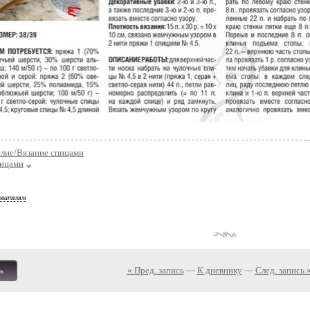
елие/Вязание спицами
пицами
ователям
« Пред. запись
—
К дневнику
—
След. запись 
ь