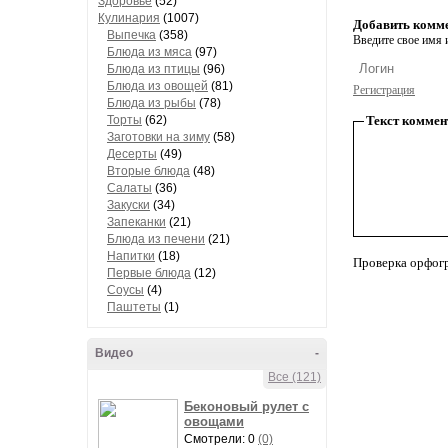
Здоровье
(52)
Кулинария
(1007)
Добавить комм
Выпечка
(358)
Введите свое имя и
Блюда из мяса
(97)
Блюда из птицы
(96)
Блюда из овощей
(81)
Регистрация
Блюда из рыбы
(78)
Торты
(62)
Текст коммен
Заготовки на зиму
(58)
Десерты
(49)
Вторые блюда
(48)
Салаты
(36)
Закуски
(34)
Запеканки
(21)
Блюда из печени
(21)
Напитки
(18)
Проверка орфог
Первые блюда
(12)
Соусы
(4)
Паштеты
(1)
Видео
-
Все (121)
Беконовый рулет с
овощами
Смотрели: 0
(0)