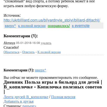
"спокойный" вид спорта, а потому ребенок может в нее
играть имея любую физическую форму.
Источник:
http://ukrbilliard.com.ua/bilyardnyie_stolyi/biljard-ditjachij/
вверх^
к полной версии
понравилось!
в evernote
Комментарии (1):
05-01-2018-16:08
удалить
Akmaya
Спасибо!
Обратиться
-
Ответить
-
К полной версии
Комментарии (1):
вверх^
Вы сейчас не можете прокомментировать это сообщение.
Дневник Польза игры в бильярд для детей |
В_копилочке - Копилочка полезных советов
|
Лента друзей В_копилочке
/
Полная версия
Добавить в друзья
Страницы:
раньше»