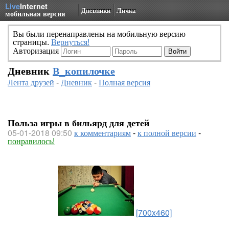
Live
Internet
Дневники
Личка
мобильная версия
Вы были перенаправлены на мобильную версию
страницы.
Вернуться!
Авторизация
Дневник
В_копилочке
Лента друзей
-
Дневник
-
Полная версия
Польза игры в бильярд для детей
05-01-2018 09:50
к комментариям
-
к полной версии
-
понравилось!
[700x460]