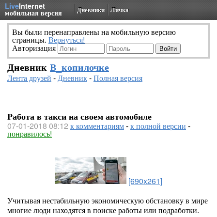
Live
Internet
Дневники
Личка
мобильная версия
Вы были перенаправлены на мобильную версию
страницы.
Вернуться!
Авторизация
Дневник
В_копилочке
Лента друзей
-
Дневник
-
Полная версия
Работа в такси на своем автомобиле
07-01-2018 08:12
к комментариям
-
к полной версии
-
понравилось!
[690x261]
Учитывая нестабильную экономическую обстановку в мире
многие люди находятся в поиске работы или подработки.