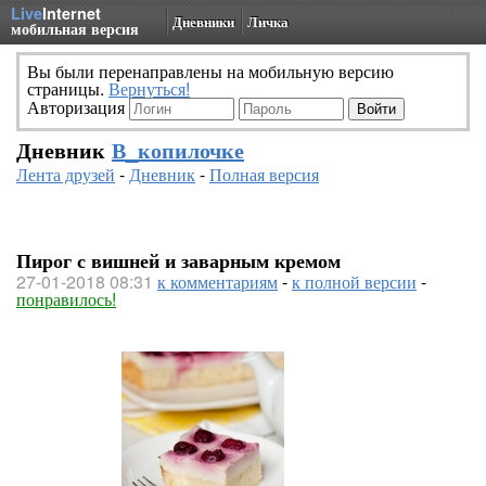
Live
Internet
Дневники
Личка
мобильная версия
Вы были перенаправлены на мобильную версию
страницы.
Вернуться!
Авторизация
Дневник
В_копилочке
Лента друзей
-
Дневник
-
Полная версия
Пирог с вишней и заварным кремом
27-01-2018 08:31
к комментариям
-
к полной версии
-
понравилось!