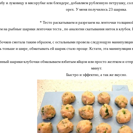
ыбу и луковицу в мясорубке или блендере, добавляем рубленную петрушку, сол
орех. У меня получилось 23 шарика.
* Тесто раскатываем и разрезаем на ленточки толщиной
 на рыбные шарики ленточки теста , по аналогии скатывания ниток в клубок.
убочков смотала таким образом, с остальными провела следующую манипуляцию:
ь тоньше и шире, обматывать ей шарик стало проще. Кстати, эта манипуляция 
нный шарики-клубочки обмазываем взбитым яйцом или просто желтком и отправ
минут.
Быстро и эффектно, а так же вкусно.