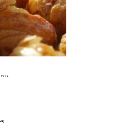
хек),
оп)