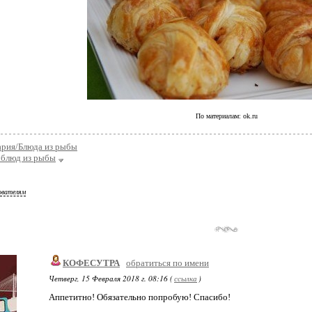
По материалам: ok.ru
ария/Блюда из рыбы
 блюд из рыбы
ователям
КОФЕСУТРА
обратиться по имени
Четверг, 15 Февраля 2018 г. 08:16 (
ссылка
)
Аппетитно! Обязательно попробую! Спасибо!