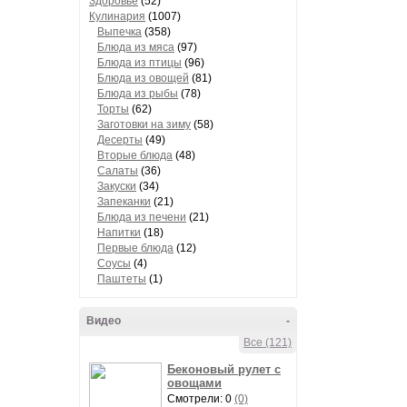
Здоровье
(52)
Кулинария
(1007)
Выпечка
(358)
Блюда из мяса
(97)
Блюда из птицы
(96)
Блюда из овощей
(81)
Блюда из рыбы
(78)
Торты
(62)
Заготовки на зиму
(58)
Десерты
(49)
Вторые блюда
(48)
Салаты
(36)
Закуски
(34)
Запеканки
(21)
Блюда из печени
(21)
Напитки
(18)
Первые блюда
(12)
Соусы
(4)
Паштеты
(1)
Видео
-
Все (121)
Беконовый рулет с
овощами
Смотрели: 0
(0)