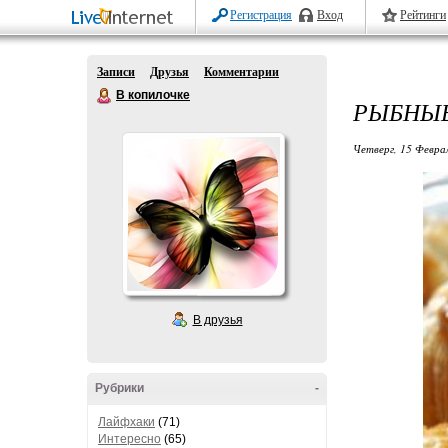
Регистрация
Вход
Рейтинги
Записи
Друзья
Комментарии
В копилочке
РЫБНЫЕ
Четверг, 15 Феврал
В друзья
Рубрики
-
Лайфхаки
(71)
Интересно
(65)