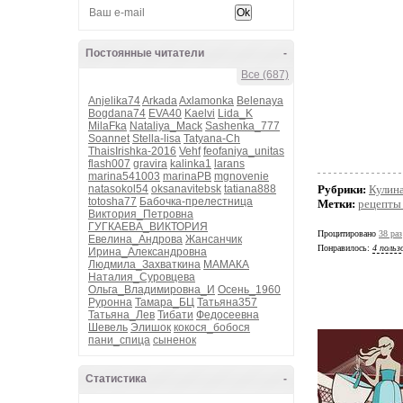
Постоянные читатели
-
Все (687)
Anjelika74
Arkada
Axlamonka
Belenaya
Bogdana74
EVA40
Kaelvi
Lida_K
MilaFka
Nataliya_Mack
Sashenka_777
Soannet
Stella-lisa
Tatyana-Ch
ThaisIrishka-2016
Vehf
feofaniya_unitas
flash007
gravira
kalinka1
larans
marina541003
marinaPB
mgnovenie
natasokol54
oksanavitebsk
tatiana888
Рубрики:
Кулин
totosha77
Бабочка-прелестница
Метки:
рецепты
Виктория_Петровна
ГУГКАЕВА_ВИКТОРИЯ
Процитировано
38 раз
Евелина_Андрова
Жансанчик
Понравилось:
4 польз
Ирина_Александровна
Людмила_Захваткина
МАМАКА
Наталия_Суровцева
Ольга_Владимировна_И
Осень_1960
Руронна
Тамара_БЦ
Татьяна357
Татьяна_Лев
Тибати
Федосеевна
Шевель
Элишок
кокося_бобося
пани_спица
сыненок
Статистика
-