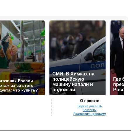
СМИ: В Химках на
полицейскую
Где буд
агазинах России
машину напали и
презид
отаж из-за этого
подожгли.
России
дукта: что купить?
О проекте
Версия для PDA
Контакты
Разместить рекламу