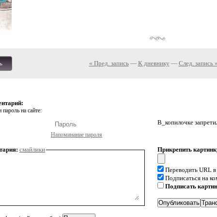
« Пред. запись
—
К дневнику
—
След. запись 
ь
ентарий:
 пароль на сайте:
В_копилочке запрети
Напоминание пароля
тария:
смайлики
Прикрепить картинк
Переводить URL в
Подписаться на к
Подписать карти