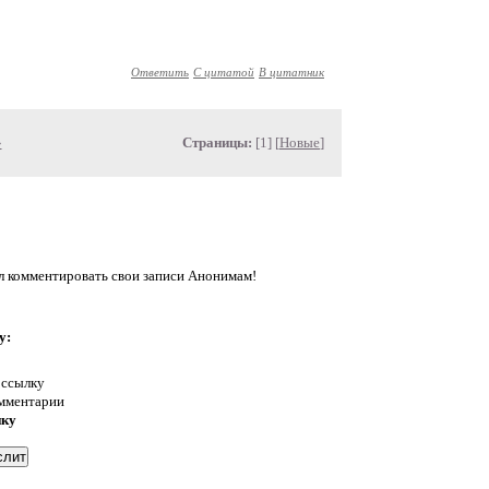
Ответить
С цитатой
В цитатник
»
Страницы:
[1] [
Новые
]
л комментировать свои записи Анонимам!
у:
 ссылку
омментарии
нку