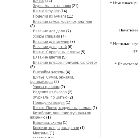
Шитье
(22)
* Измельчаем р
Журналы по вязанию
(21)
Шитье игрушек
(14)
Поделки из бумаги
(11)
Вязание сумок, корзинок, клатчей
(8)
Наматываем
Вязание для дома
(7)
Узоры спицами
(7)
Вязание для мужчин
(7)
* Несколько кл
Вязание для детей
(6)
чут
Шитье: Сарафаны, платья
(5)
Вязание цветов
(5)
Вязание пледов, подушек, салфеток
* Приготовле
(5)
Выкройки одежды
(4)
Шитье: Сумки, рюкзаки,
органайзеры
(2)
Узоры крючком
(2)
Изделия из бисера
(2)
Журналы по шитью
(2)
Переделка вещей
(1)
Шитье: Пончо, кардиганы, пальто
(1)
Китайские, японские журналы по
вязанию
(1)
Вышивка: схемы
(1)
Коврики, пледы, салфетки
(1)
Макраме
(1)