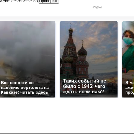
рафии: (найти ошибки)
Таких событий не
Все новости по
В м
было с 1945: чего
падению вертолета на
ажи
ждать всем нам?
Кавказе: читать здесь
про