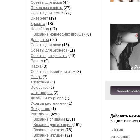
Советы для дома
(47)
Полезные советы
(27)
Советы для семьи
(27)
Интернет
(19)
Красота
(18)
Новый год
(17)
Вязание новогодних игрушек
(8)
Для детей
(16)
Советы для дачи
(15)
Советы для бизнеса
(11)
Советы для красоты
(10)
Туризм
(9)
Пасха
(3)
Советы автомобилистам
(3)
Спорт
(3)
Животные
(3)
Искусство
(2)
Комментироват
Фотографии
(2)
Дизайн интерьера
(1)
Уход за растениями
(1)
Похудение
(1)
Рукоделие
(450)
Добавить комм
Вязание спицами
(231)
Введите свое имя и
Вязание для женщин
(161)
Вязание крючком
(76)
Вязание игрушек
(32)
Регистрация