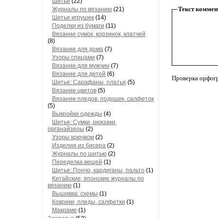
Шитье
(22)
Текст коммен
Журналы по вязанию
(21)
Шитье игрушек
(14)
Поделки из бумаги
(11)
Вязание сумок, корзинок, клатчей
(8)
Вязание для дома
(7)
Узоры спицами
(7)
Вязание для мужчин
(7)
Вязание для детей
(6)
Проверка орфог
Шитье: Сарафаны, платья
(5)
Вязание цветов
(5)
Вязание пледов, подушек, салфеток
(5)
Выкройки одежды
(4)
Шитье: Сумки, рюкзаки,
органайзеры
(2)
Узоры крючком
(2)
Изделия из бисера
(2)
Журналы по шитью
(2)
Переделка вещей
(1)
Шитье: Пончо, кардиганы, пальто
(1)
Китайские, японские журналы по
вязанию
(1)
Вышивка: схемы
(1)
Коврики, пледы, салфетки
(1)
Макраме
(1)