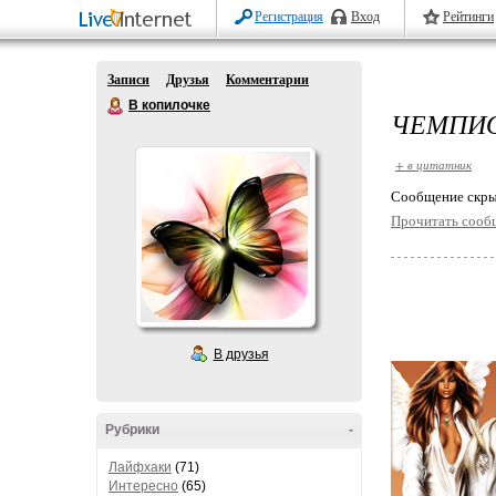
Регистрация
Вход
Рейтинги
Записи
Друзья
Комментарии
В копилочке
ЧЕМПИО
+ в цитатник
Cообщение скры
Прочитать сооб
В друзья
Рубрики
-
Лайфхаки
(71)
Интересно
(65)