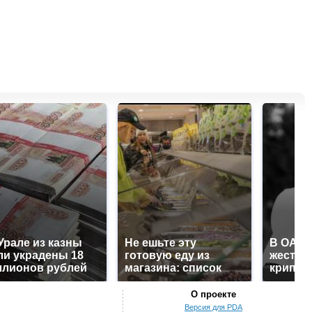
Урале из казны
Не ешьте эту
В ОАЭ 
и украдены 18
готовую еду из
жесток
лионов рублей
магазина: список
крипто
О проекте
Версия для PDA