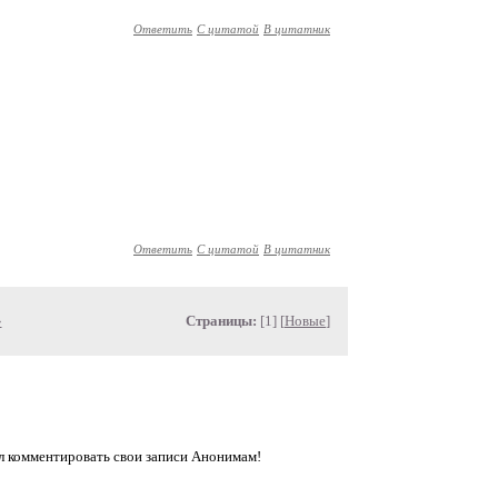
Ответить
С цитатой
В цитатник
Ответить
С цитатой
В цитатник
»
Страницы:
[1] [
Новые
]
л комментировать свои записи Анонимам!