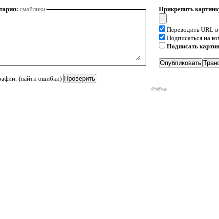
тария:
смайлики
Прикрепить картинк
Переводить URL в
Подписаться на к
Подписать карти
рафии: (найти ошибки)