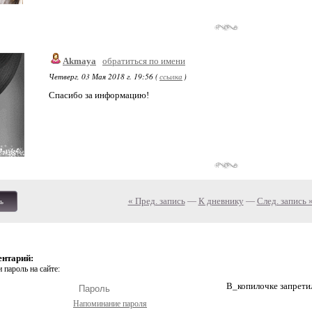
Akmaya
обратиться по имени
Четверг, 03 Мая 2018 г. 19:56 (
ссылка
)
Спасибо за информацию!
« Пред. запись
—
К дневнику
—
След. запись 
ь
ентарий:
 пароль на сайте:
В_копилочке запрети
Напоминание пароля