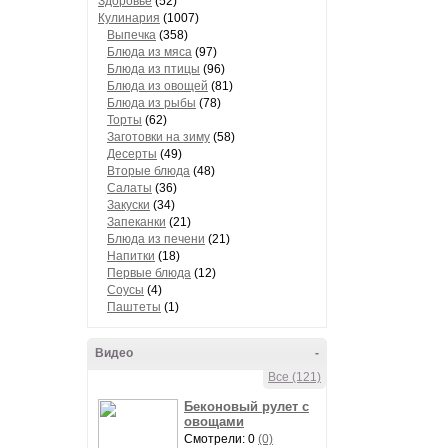
Здоровье
(52)
Кулинария
(1007)
Выпечка
(358)
Блюда из мяса
(97)
Блюда из птицы
(96)
Блюда из овощей
(81)
Блюда из рыбы
(78)
Торты
(62)
Заготовки на зиму
(58)
Десерты
(49)
Вторые блюда
(48)
Салаты
(36)
Закуски
(34)
Запеканки
(21)
Блюда из печени
(21)
Напитки
(18)
Первые блюда
(12)
Соусы
(4)
Паштеты
(1)
Видео
-
Все (121)
Беконовый рулет с
овощами
Смотрели: 0
(0)