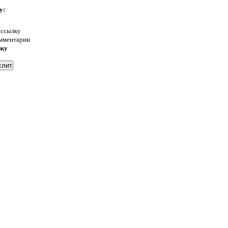
у:
 ссылку
омментарии
нку