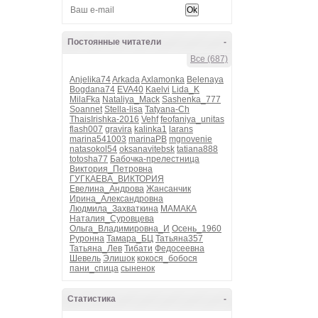
Постоянные читатели
-
Все (687)
Anjelika74
Arkada
Axlamonka
Belenaya
Bogdana74
EVA40
Kaelvi
Lida_K
MilaFka
Nataliya_Mack
Sashenka_777
Soannet
Stella-lisa
Tatyana-Ch
ThaisIrishka-2016
Vehf
feofaniya_unitas
flash007
gravira
kalinka1
larans
marina541003
marinaPB
mgnovenie
natasokol54
oksanavitebsk
tatiana888
totosha77
Бабочка-прелестница
Виктория_Петровна
ГУГКАЕВА_ВИКТОРИЯ
Евелина_Андрова
Жансанчик
Ирина_Александровна
Людмила_Захваткина
МАМАКА
Наталия_Суровцева
Ольга_Владимировна_И
Осень_1960
Руронна
Тамара_БЦ
Татьяна357
Татьяна_Лев
Тибати
Федосеевна
Шевель
Элишок
кокося_бобося
пани_спица
сыненок
Статистика
-