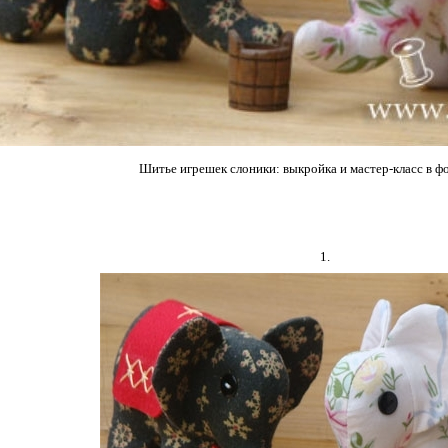
Шитье игрешек слоники: выкройка и мастер-класс в ф
1.