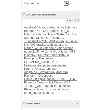
Постоянные читатели
-
Все (687)
Anjelika74
Arkada
Axlamonka
Belenaya
Bogdana74
EVA40
Kaelvi
Lida_K
MilaFka
Nataliya_Mack
Sashenka_777
Soannet
Stella-lisa
Tatyana-Ch
ThaisIrishka-2016
Vehf
feofaniya_unitas
flash007
gravira
kalinka1
larans
marina541003
marinaPB
mgnovenie
natasokol54
oksanavitebsk
tatiana888
totosha77
Бабочка-прелестница
Виктория_Петровна
ГУГКАЕВА_ВИКТОРИЯ
Евелина_Андрова
Жансанчик
Ирина_Александровна
Людмила_Захваткина
МАМАКА
Наталия_Суровцева
Ольга_Владимировна_И
Осень_1960
Руронна
Тамара_БЦ
Татьяна357
Татьяна_Лев
Тибати
Федосеевна
Шевель
Элишок
кокося_бобося
пани_спица
сыненок
Статистика
-