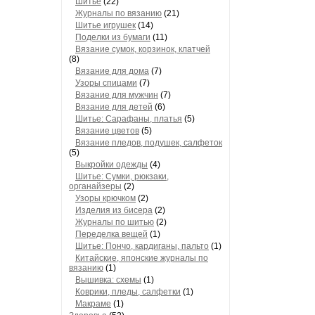
Шитье
(22)
Журналы по вязанию
(21)
Шитье игрушек
(14)
Поделки из бумаги
(11)
Вязание сумок, корзинок, клатчей
(8)
Вязание для дома
(7)
Узоры спицами
(7)
Вязание для мужчин
(7)
Вязание для детей
(6)
Шитье: Сарафаны, платья
(5)
Вязание цветов
(5)
Вязание пледов, подушек, салфеток
(5)
Выкройки одежды
(4)
Шитье: Сумки, рюкзаки,
органайзеры
(2)
Узоры крючком
(2)
Изделия из бисера
(2)
Журналы по шитью
(2)
Переделка вещей
(1)
Шитье: Пончо, кардиганы, пальто
(1)
Китайские, японские журналы по
вязанию
(1)
Вышивка: схемы
(1)
Коврики, пледы, салфетки
(1)
Макраме
(1)