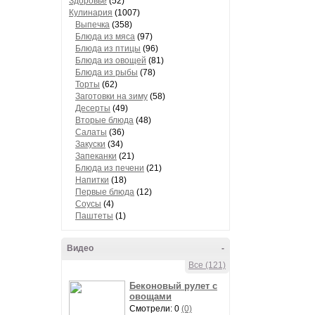
Здоровье
(52)
Кулинария
(1007)
Выпечка
(358)
Блюда из мяса
(97)
Блюда из птицы
(96)
Блюда из овощей
(81)
Блюда из рыбы
(78)
Торты
(62)
Заготовки на зиму
(58)
Десерты
(49)
Вторые блюда
(48)
Салаты
(36)
Закуски
(34)
Запеканки
(21)
Блюда из печени
(21)
Напитки
(18)
Первые блюда
(12)
Соусы
(4)
Паштеты
(1)
Видео
-
Все (121)
Беконовый рулет с
овощами
Смотрели: 0
(0)