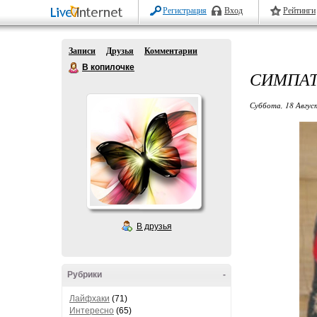
Регистрация
Вход
Рейтинги
Записи
Друзья
Комментарии
В копилочке
СИМПАТ
Суббота, 18 Авгус
В друзья
Рубрики
-
Лайфхаки
(71)
Интересно
(65)