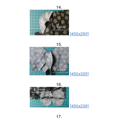
14.
[450x293]
15.
[450x325]
16.
[450x236]
17.