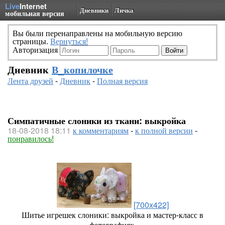
Live
Internet
Дневники
Личка
мобильная версия
Вы были перенаправлены на мобильную версию
страницы.
Вернуться!
Авторизация
Дневник
В_копилочке
Лента друзей
-
Дневник
-
Полная версия
Симпатичные слоники из ткани: выкройка
18-08-2018 18:11
к комментариям
-
к полной версии
-
понравилось!
[700x422]
Шитье игрешек слоники: выкройка и мастер-класс в
фотографиях.