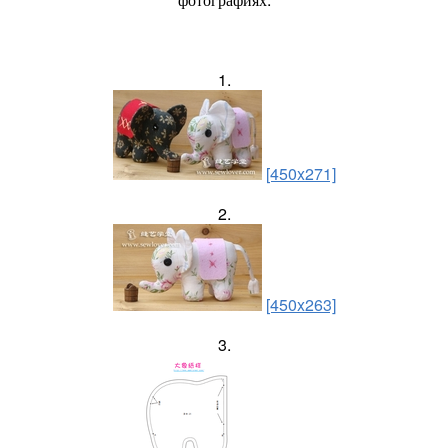
1.
[450x271]
2.
[450x263]
3.