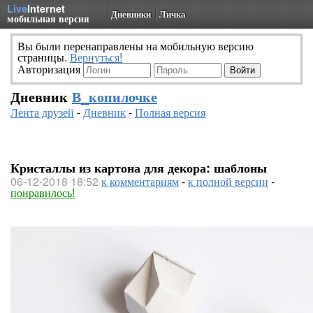
Live
Internet
Дневники
Личка
мобильная версия
Вы были перенаправлены на мобильную версию
страницы.
Вернуться!
Авторизация
Дневник
В_копилочке
Лента друзей
-
Дневник
-
Полная версия
Кристаллы из картона для декора: шаблоны
06-12-2018 18:52
к комментариям
-
к полной версии
-
понравилось!