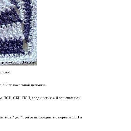
кольцо.
о 2-й вп начальной цепочки.
ы, ПСН, СБН, ПСН, соединить с 4-й вп начальной
ить от * до * три раза. Соеднить с первым СБН и