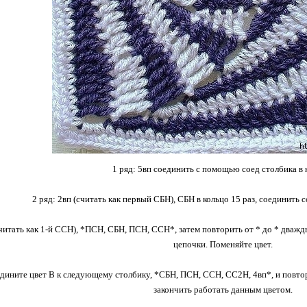
1 ряд: 5вп соединить с помощью соед столбика в 
2 ряд: 2вп (считать как первый СБН), СБН в кольцо 15 раз, соединить с
считать как 1-й ССН), *ПСН, СБН, ПСН, ССН*, затем повторить от * до * дважд
цепочки. Поменяйте цвет.
едините цвет В к следующему столбику, *СБН, ПСН, ССН, СС2Н, 4вп*, и повтор
закончить работать данным цветом.