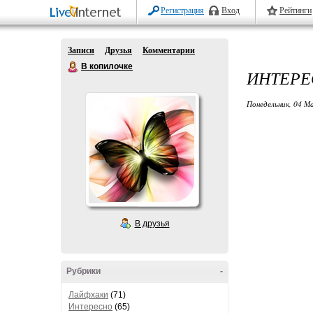
Регистрация
Вход
Рейтинги
Записи
Друзья
Комментарии
В копилочке
ИНТЕРЕ
Понедельник, 04 М
В друзья
Рубрики
-
Лайфхаки
(71)
Интересно
(65)