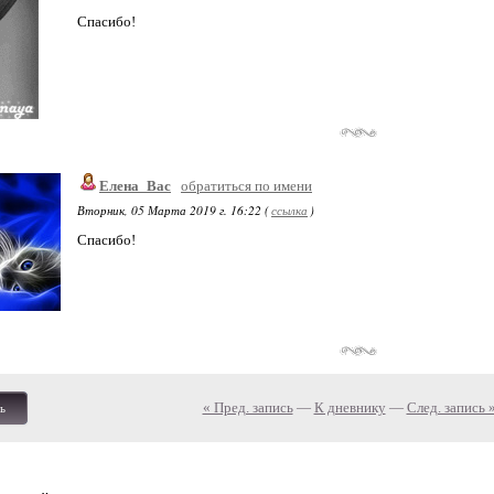
Спасибо!
Елена_Вас
обратиться по имени
Вторник, 05 Марта 2019 г. 16:22 (
ссылка
)
Спасибо!
« Пред. запись
—
К дневнику
—
След. запись 
ь