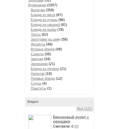
Здоровье
(52)
Кулинария
(1007)
Выпечка
(358)
Блюда из мяса
(97)
Блюда из птицы
(96)
Блюда из овощей
(81)
Блюда из рыбы
(78)
Торты
(62)
Заготовки на зиму
(58)
Десерты
(49)
Вторые блюда
(48)
Салаты
(36)
Закуски
(34)
Запеканки
(21)
Блюда из печени
(21)
Напитки
(18)
Первые блюда
(12)
Соусы
(4)
Паштеты
(1)
Видео
-
Все (121)
Беконовый рулет с
овощами
Смотрели: 0
(0)