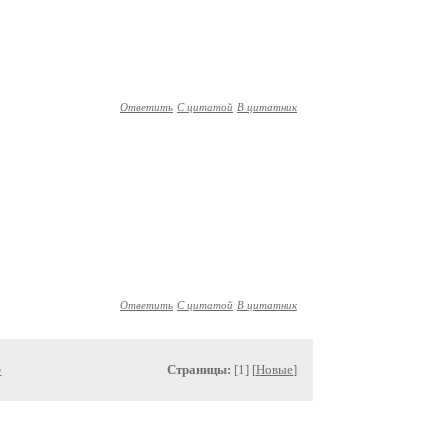
Ответить
С цитатой
В цитатник
Ответить
С цитатой
В цитатник
»
Страницы:
[1] [
Новые
]