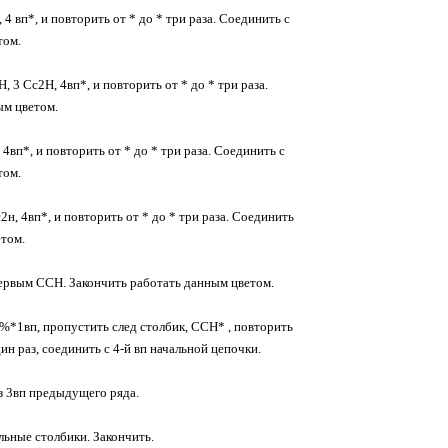
 4 вп*, и повторить от * до * три раза. Соединить с
том.
, 3 Сс2Н, 4вп*, и повторить от * до * три раза.
ым цветом.
 4вп*, и повторить от * до * три раза. Соединить с
том.
2н, 4вп*, и повторить от * до * три раза. Соединить
етом.
первым ССН. Закончить работать данным цветом.
, %*1вп, пропустить след столбик, ССН* , повторить
ин раз, соединить с 4-й вп начальной цепочки.
з 3вп предыдущего ряда.
ьные столбики. Закончить.