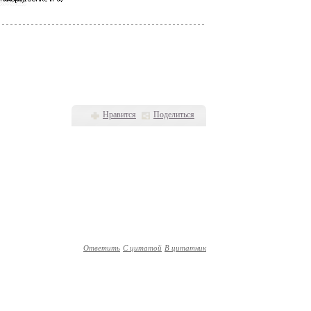
Нравится
Поделиться
Ответить
С цитатой
В цитатник