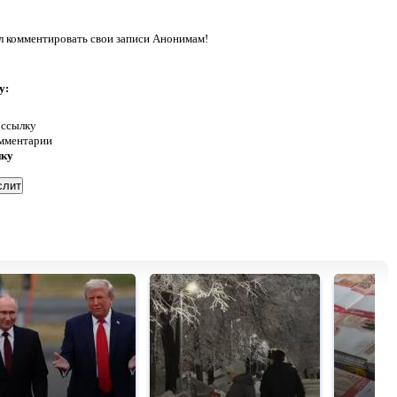
л комментировать свои записи Анонимам!
у:
 ссылку
омментарии
нку