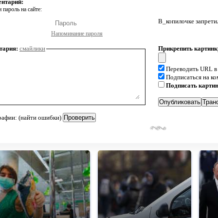
ентарий:
 пароль на сайте:
В_копилочке запрети
Напоминание пароля
тария:
смайлики
Прикрепить картинк
Переводить URL в
Подписаться на к
Подписать карти
рафии: (найти ошибки)