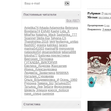
Рубрики:
Рукод
Постоянные читатели
-
Метки:
мотивы 
Все (687)
Процитировано
6 раз
Anjelika74
Arkada
Axlamonka
Belenaya
Понравилось:
3 польз
Bogdana74
EVA40
Kaelvi
Lida_K
MilaFka
Nataliya_Mack
Sashenka_777
Soannet
Stella-lisa
Tatyana-Ch
ThaisIrishka-2016
Vehf
feofaniya_unitas
flash007
gravira
kalinka1
larans
marina541003
marinaPB
mgnovenie
natasokol54
oksanavitebsk
tatiana888
totosha77
Бабочка-прелестница
Виктория_Петровна
ГУГКАЕВА_ВИКТОРИЯ
Евелина_Андрова
Жансанчик
Ирина_Александровна
Людмила_Захваткина
МАМАКА
Наталия_Суровцева
Ольга_Владимировна_И
Осень_1960
Руронна
Тамара_БЦ
Татьяна357
Татьяна_Лев
Тибати
Федосеевна
Шевель
Элишок
кокося_бобося
пани_спица
сыненок
Статистика
-