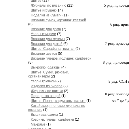
Шитье
(22)
5 ряд: присоеди
Журналы по вязанию
(21)
Шитье игрушек
(14)
Поделки из бумаги
(11)
Вязание сумок, корзинок, клатчей
(8)
6 ряд: прис
Вязание для дома
(7)
Узоры спицами
(7)
Вязание для мужчин
(7)
7 ряд: присоед
Вязание для детей
(6)
Шитье: Сарафаны, платья
(5)
Вязание цветов
(5)
Вязание пледов, подушек, салфеток
8 ряд: присоеди
(5)
Выкройки одежды
(4)
Шитье: Сумки, рюкзаки,
органайзеры
(2)
Узоры крючком
(2)
9 ряд: ССН 
Изделия из бисера
(2)
Журналы по шитью
(2)
10 ряд: присоед
Переделка вещей
(1)
от * до *
Шитье: Пончо, кардиганы, пальто
(1)
Китайские, японские журналы по
вязанию
(1)
Вышивка: схемы
(1)
Коврики, пледы, салфетки
(1)
Макраме
(1)