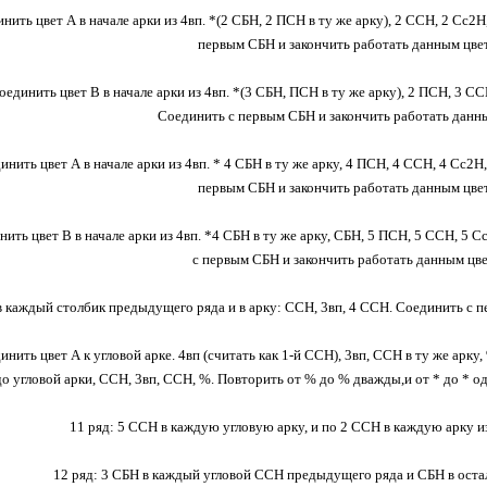
нить цвет А в начале арки из 4вп. *(2 СБН, 2 ПСН в ту же арку), 2 ССН, 2 Сс2Н,
первым СБН и закончить работать данным цве
оединить цвет В в начале арки из 4вп. *(3 СБН, ПСН в ту же арку), 2 ПСН, 3 ССН
Соединить с первым СБН и закончить работать данн
инить цвет А в начале арки из 4вп. * 4 СБН в ту же арку, 4 ПСН, 4 ССН, 4 Сс2Н,
первым СБН и закончить работать данным цве
нить цвет В в начале арки из 4вп. *4 СБН в ту же арку, СБН, 5 ПСН, 5 ССН, 5 Сс
с первым СБН и закончить работать данным цв
в каждый столбик предыдущего ряда и в арку: ССН, 3вп, 4 ССН. Соединить с 
инить цвет А к угловой арке. 4вп (считать как 1-й ССН), 3вп, ССН в ту же арку
 до угловой арки, ССН, 3вп, ССН, %. Повторить от % до % дважды,и от * до * од
11 ряд: 5 ССН в каждую угловую арку, и по 2 ССН в каждую арку и
12 ряд: 3 СБН в каждый угловой ССН предыдущего ряда и СБН в остал