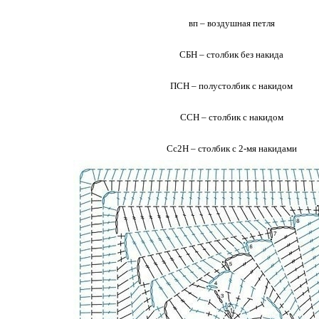
вп – воздушная петля
СБН – столбик без накида
ПСН – полустолбик с накидом
ССН – столбик с накидом
Сс2Н – столбик с 2-мя накидами