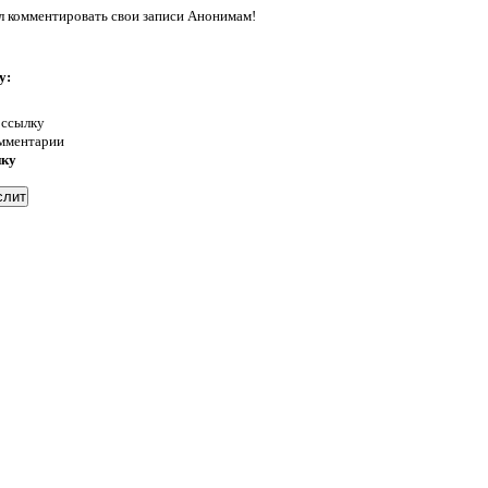
л комментировать свои записи Анонимам!
у:
 ссылку
омментарии
нку