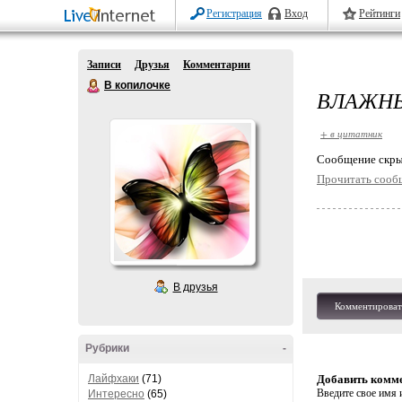
Регистрация
Вход
Рейтинги
Записи
Друзья
Комментарии
В копилочке
ВЛАЖН
+ в цитатник
Cообщение скры
Прочитать сооб
В друзья
Комментироват
Рубрики
-
Лайфхаки
(71)
Добавить комм
Введите свое имя и
Интересно
(65)