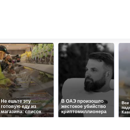
Не ешьте эту
В ОАЭ произошло
Все
готовую еду из
жестокое убийство
пад
магазина: список
криптомиллионера
Кав