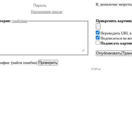
В_копилочке запрети
Напоминание пароля
тария:
смайлики
Прикрепить картинк
Переводить URL в
Подписаться на к
Подписать карти
рафии: (найти ошибки)