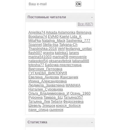
Постоянные читатели
-
Все (687)
Anjelika74
Arkada
Axlamonka
Belenaya
Bogdana74
EVA40
Kaelvi
Lida_K
MilaFka
Nataliya_Mack
Sashenka_777
Soannet
Stella-lisa
Tatyana-Ch
ThaisIrishka-2016
Vehf
feofaniya_unitas
flash007
gravira
kalinka1
larans
marina541003
marinaPB
mgnovenie
natasokol54
oksanavitebsk
tatiana888
totosha77
Бабочка-прелестница
Виктория_Петровна
ГУГКАЕВА_ВИКТОРИЯ
Евелина_Андрова
Жансанчик
Ирина_Александровна
Людмила_Захваткина
МАМАКА
Наталия_Суровцева
Ольга_Владимировна_И
Осень_1960
Руронна
Тамара_БЦ
Татьяна357
Татьяна_Лев
Тибати
Федосеевна
Шевель
Элишок
кокося_бобося
пани_спица
сыненок
Статистика
-