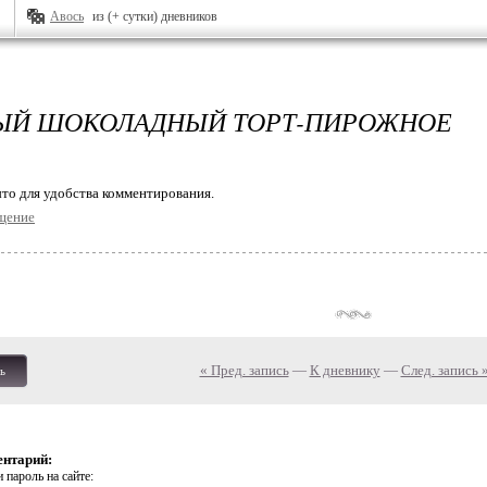
Авось
из (+ сутки) дневников
ЫЙ ШОКОЛАДНЫЙ ТОРТ-ПИРОЖНОЕ
то для удобства комментирования.
щение
« Пред. запись
—
К дневнику
—
След. запись 
ь
ентарий:
 пароль на сайте: