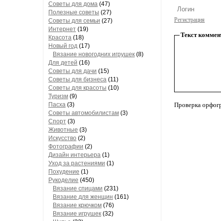
Советы для дома
(47)
Полезные советы
(27)
Регистрация
Советы для семьи
(27)
Интернет
(19)
Текст коммен
Красота
(18)
Новый год
(17)
Вязание новогодних игрушек
(8)
Для детей
(16)
Советы для дачи
(15)
Советы для бизнеса
(11)
Советы для красоты
(10)
Туризм
(9)
Пасха
(3)
Проверка орфог
Советы автомобилистам
(3)
Спорт
(3)
Животные
(3)
Искусство
(2)
Фотографии
(2)
Дизайн интерьера
(1)
Уход за растениями
(1)
Похудение
(1)
Рукоделие
(450)
Вязание спицами
(231)
Вязание для женщин
(161)
Вязание крючком
(76)
Вязание игрушек
(32)