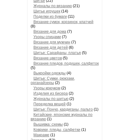
Шитье
(22)
Журналы по вязанию
(21)
Шитье игрушек
(14)
Поделки из бумаги
(11)
Вязание сумок, корзинок, клатчей
(8)
Вязание для дома
(7)
Узоры спицами
(7)
Вязание для мужчин
(7)
Вязание для детей
(6)
Шитье: Сарафаны, платья
(5)
Вязание цветов
(5)
Вязание пледов, подушек, салфеток
(5)
Выкройки одежды
(4)
Шитье: Сумки, рюкзаки,
органайзеры
(2)
Узоры крючком
(2)
Изделия из бисера
(2)
Журналы по шитью
(2)
Переделка вещей
(1)
Шитье: Пончо, кардиганы, пальто
(1)
Китайские, японские журналы по
вязанию
(1)
Вышивка: схемы
(1)
Коврики, пледы, салфетки
(1)
Макраме
(1)