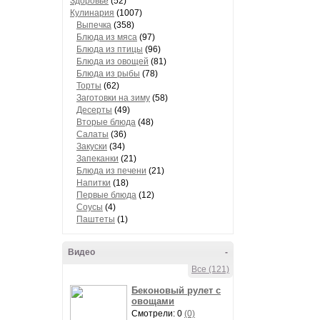
Здоровье
(52)
Кулинария
(1007)
Выпечка
(358)
Блюда из мяса
(97)
Блюда из птицы
(96)
Блюда из овощей
(81)
Блюда из рыбы
(78)
Торты
(62)
Заготовки на зиму
(58)
Десерты
(49)
Вторые блюда
(48)
Салаты
(36)
Закуски
(34)
Запеканки
(21)
Блюда из печени
(21)
Напитки
(18)
Первые блюда
(12)
Соусы
(4)
Паштеты
(1)
Видео
-
Все (121)
Беконовый рулет с
овощами
Смотрели: 0
(0)