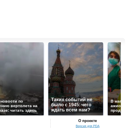
Таких событий не
 новости по
В магаз
было с 1945: чего
ению вертолета на
ажиотаж 
ждать всем нам?
казе: читать здесь
продукта
О проекте
Версия для PDA