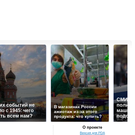
СМИ: В
их событий не
полице
В магазинах России
о с 1945: чего
машину
ажиотаж из-за этого
ть всем нам?
подожг
продукта: что купить?
О проекте
Версия для PDA