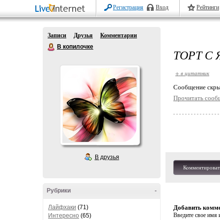
Регистрация
Вход
Рейтинги
Записи
Друзья
Комментарии
В копилочке
ТОРТ С
+ в цитатник
Cообщение скры
Прочитать сооб
В друзья
Комментироват
Рубрики
-
Лайфхаки
(71)
Добавить комм
Введите свое имя и
Интересно
(65)