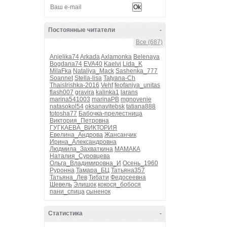
Постоянные читатели
-
Все (687)
Anjelika74
Arkada
Axlamonka
Belenaya
Bogdana74
EVA40
Kaelvi
Lida_K
MilaFka
Nataliya_Mack
Sashenka_777
Soannet
Stella-lisa
Tatyana-Ch
ThaisIrishka-2016
Vehf
feofaniya_unitas
flash007
gravira
kalinka1
larans
marina541003
marinaPB
mgnovenie
natasokol54
oksanavitebsk
tatiana888
totosha77
Бабочка-прелестница
Виктория_Петровна
ГУГКАЕВА_ВИКТОРИЯ
Евелина_Андрова
Жансанчик
Ирина_Александровна
Людмила_Захваткина
МАМАКА
Наталия_Суровцева
Ольга_Владимировна_И
Осень_1960
Руронна
Тамара_БЦ
Татьяна357
Татьяна_Лев
Тибати
Федосеевна
Шевель
Элишок
кокося_бобося
пани_спица
сыненок
Статистика
-