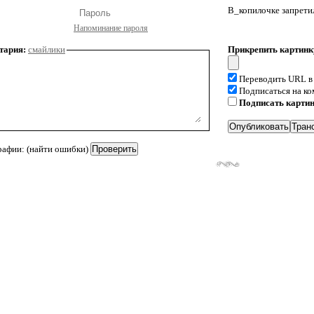
В_копилочке запрети
Напоминание пароля
тария:
смайлики
Прикрепить картинк
Переводить URL в
Подписаться на к
Подписать карти
рафии: (найти ошибки)