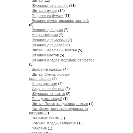
Шитье
(22)
Журналы по вязанию
(21)
Шитье игрушек
(14)
Поделки из бумаги
(11)
Вязание сумок, корзинок, клатчей
(8)
Вязание для дома
(7)
Узоры спицами
(7)
Вязание для мужчин
(7)
Вязание для детей
(6)
Шитье: Сарафаны, платья
(5)
Вязание цветов
(5)
Вязание пледов, подушек, салфеток
(5)
Выкройки одежды
(4)
Шитье: Сумки, рюкзаки,
органайзеры
(2)
Узоры крючком
(2)
Изделия из бисера
(2)
Журналы по шитью
(2)
Переделка вещей
(1)
Шитье: Пончо, кардиганы, пальто
(1)
Китайские, японские журналы по
вязанию
(1)
Вышивка: схемы
(1)
Коврики, пледы, салфетки
(1)
Макраме
(1)