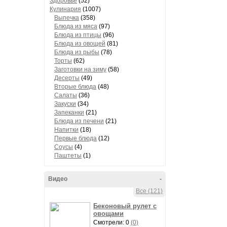
Здоровье
(52)
Кулинария
(1007)
Выпечка
(358)
Блюда из мяса
(97)
Блюда из птицы
(96)
Блюда из овощей
(81)
Блюда из рыбы
(78)
Торты
(62)
Заготовки на зиму
(58)
Десерты
(49)
Вторые блюда
(48)
Салаты
(36)
Закуски
(34)
Запеканки
(21)
Блюда из печени
(21)
Напитки
(18)
Первые блюда
(12)
Соусы
(4)
Паштеты
(1)
Видео
-
Все (121)
Беконовый рулет с
овощами
Смотрели: 0
(0)