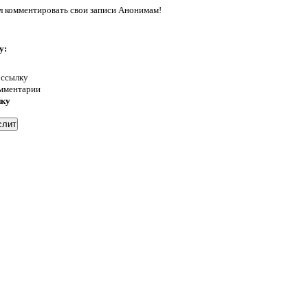
л комментировать свои записи Анонимам!
у:
 ссылку
омментарии
нку