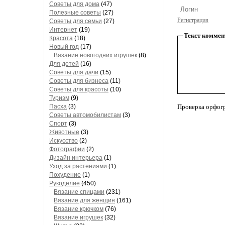
Советы для дома
(47)
Полезные советы
(27)
Регистрация
Советы для семьи
(27)
Интернет
(19)
Текст коммен
Красота
(18)
Новый год
(17)
Вязание новогодних игрушек
(8)
Для детей
(16)
Советы для дачи
(15)
Советы для бизнеса
(11)
Советы для красоты
(10)
Туризм
(9)
Пасха
(3)
Проверка орфог
Советы автомобилистам
(3)
Спорт
(3)
Животные
(3)
Искусство
(2)
Фотографии
(2)
Дизайн интерьера
(1)
Уход за растениями
(1)
Похудение
(1)
Рукоделие
(450)
Вязание спицами
(231)
Вязание для женщин
(161)
Вязание крючком
(76)
Вязание игрушек
(32)