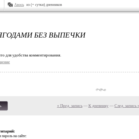
Авось
из (+ сутки) дневников
 ЯГОДАМИ БЕЗ ВЫПЕЧКИ
то для удобства комментирования.
щение
« Пред. запись
—
К дневнику
—
След. запись 
ь
ентарий:
 пароль на сайте: