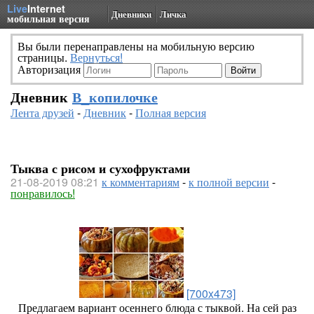
Live
Internet
Дневники
Личка
мобильная версия
Вы были перенаправлены на мобильную версию
страницы.
Вернуться!
Авторизация
Дневник
В_копилочке
Лента друзей
-
Дневник
-
Полная версия
Тыква с рисом и сухофруктами
21-08-2019 08:21
к комментариям
-
к полной версии
-
понравилось!
[700x473]
Предлагаем вариант осеннего блюда с тыквой. На сей раз