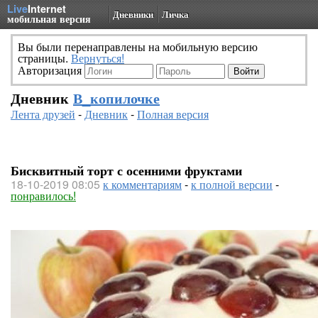
Live
Internet
Дневники
Личка
мобильная версия
Вы были перенаправлены на мобильную версию
страницы.
Вернуться!
Авторизация
Дневник
В_копилочке
Лента друзей
-
Дневник
-
Полная версия
Бисквитный торт с осенними фруктами
18-10-2019 08:05
к комментариям
-
к полной версии
-
понравилось!