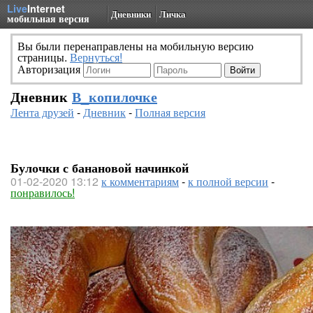
Live
Internet
Дневники
Личка
мобильная версия
Вы были перенаправлены на мобильную версию
страницы.
Вернуться!
Авторизация
Дневник
В_копилочке
Лента друзей
-
Дневник
-
Полная версия
Булочки с банановой начинкой
01-02-2020 13:12
к комментариям
-
к полной версии
-
понравилось!