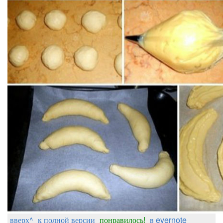
вверх^
к полной версии
понравилось!
в evernote