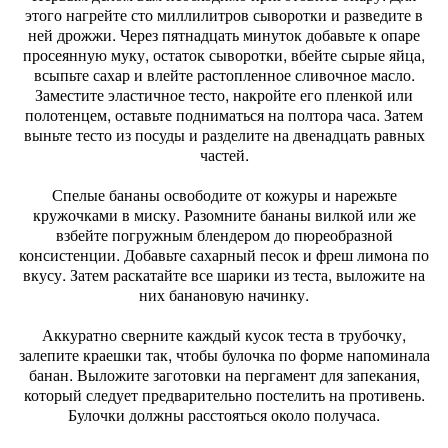
этого нагрейте сто миллилитров сыворотки и разведите в
ней дрожжи. Через пятнадцать минуток добавьте к опаре
просеянную муку, остаток сыворотки, вбейте сырые яйца,
всыпьте сахар и влейте растопленное сливочное масло.
Заместите эластичное тесто, накройте его пленкой или
полотенцем, оставьте подниматься на полтора часа. Затем
выньте тесто из посуды и разделите на двенадцать равных
частей.
Спелые бананы освободите от кожуры и нарежьте
кружочками в миску. Разомните бананы вилкой или же
взбейте погружным блендером до пюреобразной
консистенции. Добавьте сахарный песок и фреш лимона по
вкусу. Затем раскатайте все шарики из теста, выложите на
них банановую начинку.
Аккуратно сверните каждый кусок теста в трубочку,
залепите краешки так, чтобы булочка по форме напоминала
банан. Выложите заготовки на пергамент для запекания,
который следует предварительно постелить на противень.
Булочки должны расстояться около получаса.