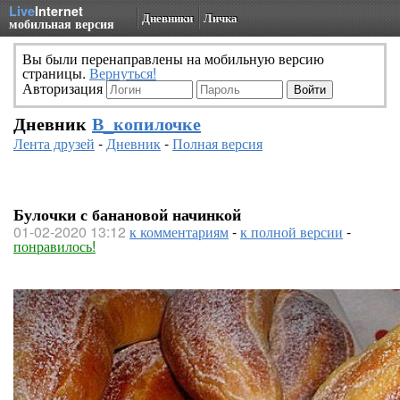
Live
Internet
Дневники
Личка
мобильная версия
Вы были перенаправлены на мобильную версию
страницы.
Вернуться!
Авторизация
Дневник
В_копилочке
Лента друзей
-
Дневник
-
Полная версия
Булочки с банановой начинкой
01-02-2020 13:12
к комментариям
-
к полной версии
-
понравилось!