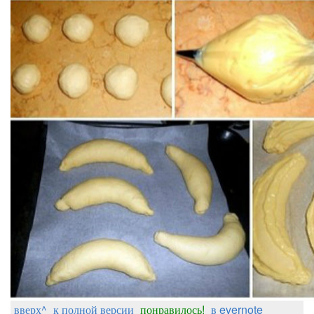
вверх^
к полной версии
понравилось!
в evernote