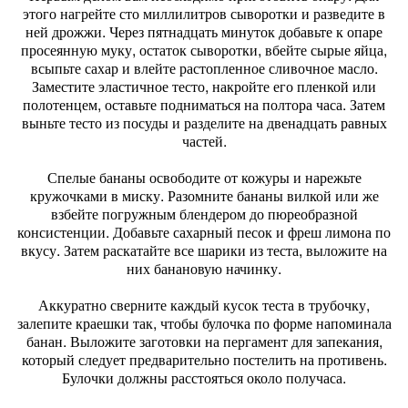
этого нагрейте сто миллилитров сыворотки и разведите в
ней дрожжи. Через пятнадцать минуток добавьте к опаре
просеянную муку, остаток сыворотки, вбейте сырые яйца,
всыпьте сахар и влейте растопленное сливочное масло.
Заместите эластичное тесто, накройте его пленкой или
полотенцем, оставьте подниматься на полтора часа. Затем
выньте тесто из посуды и разделите на двенадцать равных
частей.
Спелые бананы освободите от кожуры и нарежьте
кружочками в миску. Разомните бананы вилкой или же
взбейте погружным блендером до пюреобразной
консистенции. Добавьте сахарный песок и фреш лимона по
вкусу. Затем раскатайте все шарики из теста, выложите на
них банановую начинку.
Аккуратно сверните каждый кусок теста в трубочку,
залепите краешки так, чтобы булочка по форме напоминала
банан. Выложите заготовки на пергамент для запекания,
который следует предварительно постелить на противень.
Булочки должны расстояться около получаса.