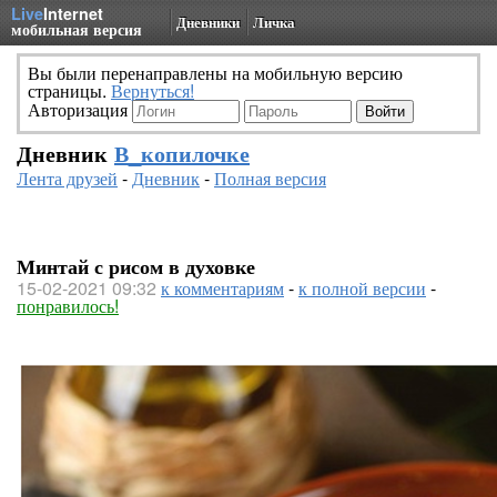
Live
Internet
Дневники
Личка
мобильная версия
Вы были перенаправлены на мобильную версию
страницы.
Вернуться!
Авторизация
Дневник
В_копилочке
Лента друзей
-
Дневник
-
Полная версия
Минтай с рисом в духовке
15-02-2021 09:32
к комментариям
-
к полной версии
-
понравилось!