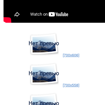
[700x606]
[700x558]