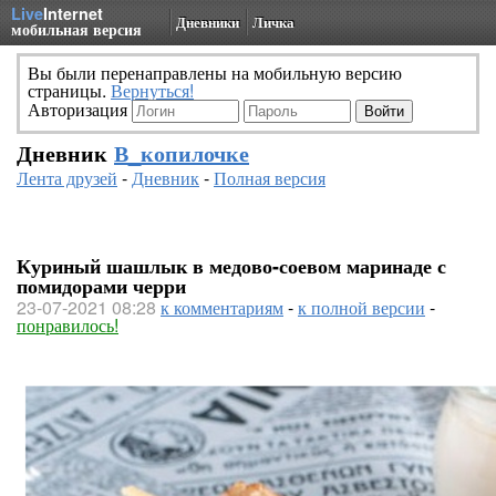
Live
Internet
Дневники
Личка
мобильная версия
Вы были перенаправлены на мобильную версию
страницы.
Вернуться!
Авторизация
Дневник
В_копилочке
Лента друзей
-
Дневник
-
Полная версия
Куриный шашлык в медово-соевом маринаде с
помидорами черри
23-07-2021 08:28
к комментариям
-
к полной версии
-
понравилось!