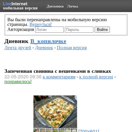
Live
Internet
Дневники
Личка
мобильная версия
Вы были перенаправлены на мобильную версию
страницы.
Вернуться!
Авторизация
Дневник
В_копилочке
Лента друзей
-
Дневник
-
Полная версия
Запеченная свинина с вешенками в сливках
22-05-2020 09:36
к комментариям
-
к полной версии
-
понравилось!
[700x601]