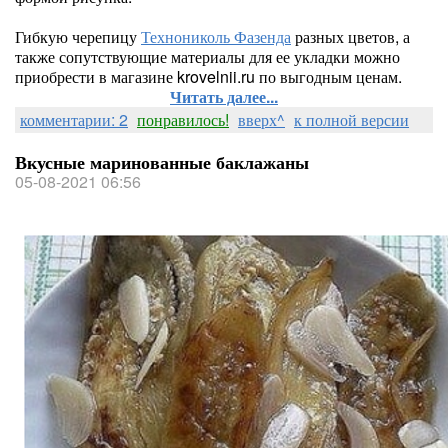
Гибкую черепицу
Технониколь Фазенда
разных цветов, а
также сопутствующие материалы для ее укладки можно
приобрести в магазине krovelnii.ru по выгодным ценам.
Читать далее...
комментарии: 2
понравилось!
вверх^
к полной версии
Вкусные маринованные баклажаны
05-08-2021 06:56