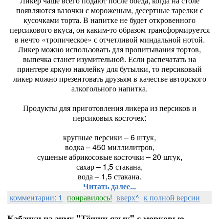
Ликер чаще всего подают после обеда, когда на столе
появляются вазочки с мороженым, десертные тарелки с
кусочками торта. В напитке не будет откровенного
персикового вкуса, он каким-то образом трансформируется
в нечто «тропическое» с отчетливой миндальной нотой.
Ликер можно использовать для пропитывания тортов,
выпечка станет изумительной. Если распечатать на
принтере яркую наклейку для бутылки, то персиковый
ликер можно презентовать друзьям в качестве авторского
алкогольного напитка.
Продукты для приготовления ликера из персиков и
персиковых косточек:
крупные персики – 6 штук,
водка – 450 миллилитров,
сушеные абрикосовые косточки – 20 штук,
сахар – 1,5 стакана,
вода – 1,5 стакана.
Читать далее...
комментарии: 1
понравилось!
вверх^
к полной версии
Кабачки на зиму "Тёщин язык" с морковью