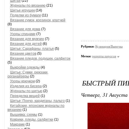
Шитье
(22)
Журналы по вязанию
(21)
Шитье игрушек
(14)
Поделки из бумаги
(11)
Вязание сумок, корзинок, клатчей
(8)
Вязание для дома
(7)
Узоры спицами
(7)
Вязание для мужчин
(7)
Вязание для детей
(6)
Рубрики:
Кулинария/Выпечка
Шитье: Сарафаны, платья
(5)
Вязание цветов
(5)
Метки:
рецепты пирогов
Вязание пледов, подушек, салфеток
(5)
Выкройки одежды
(4)
Шитье: Сумки, рюкзаки,
органайзеры
(2)
БЫСТРЫЙ ПИ
Узоры крючком
(2)
Изделия из бисера
(2)
Журналы по шитью
(2)
Четверг, 31 Августа 
Переделка вещей
(1)
Шитье: Пончо, кардиганы, пальто
(1)
Китайские, японские журналы по
вязанию
(1)
Вышивка: схемы
(1)
Коврики, пледы, салфетки
(1)
Макраме
(1)