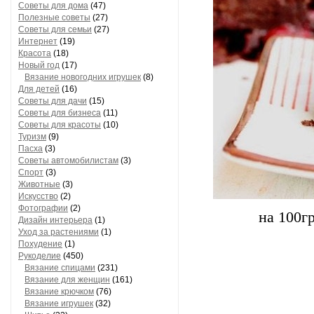
Советы для дома
(47)
Полезные советы
(27)
Советы для семьи
(27)
Интернет
(19)
Красота
(18)
Новый год
(17)
Вязание новогодних игрушек
(8)
Для детей
(16)
Советы для дачи
(15)
Советы для бизнеса
(11)
Советы для красоты
(10)
Туризм
(9)
Пасха
(3)
Советы автомобилистам
(3)
Спорт
(3)
Животные
(3)
Искусство
(2)
Фотографии
(2)
на 100гр
Дизайн интерьера
(1)
Уход за растениями
(1)
Похудение
(1)
Рукоделие
(450)
Вязание спицами
(231)
Вязание для женщин
(161)
Вязание крючком
(76)
Вязание игрушек
(32)