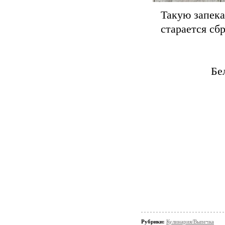
Такую запека
старается сб
Бе
Рубрики:
Кулинария/Выпечка