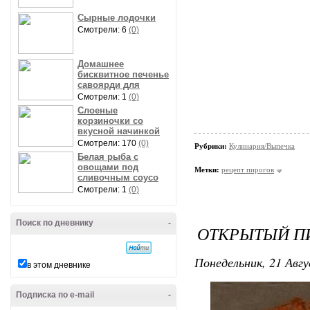
Сырные лодочки
Смотрели: 6
(0)
Домашнее
бисквитное печенье
савоярди для
Смотрели: 1
(0)
Слоеные
корзиночки со
вкусной начинкой
Смотрели: 170
(0)
Рубрики:
Кулинария/Выпечка
Белая рыба с
овощами под
Метки:
рецепт пирогов
сливочным соусо
Смотрели: 1
(0)
Поиск по дневнику
-
ОТКРЫТЫЙ П
Понедельник, 21 Авгу
в этом дневнике
Подписка по e-mail
-