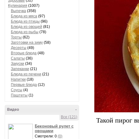
Здоровье
(52)
Кулинария
(1007)
Выпечка
(358)
Блюда из мяса
(97)
Блюда из птицы
(96)
Блюда из овощей
(81)
Блюда из рыбы
(78)
Торты
(62)
Заготовки на зиму
(58)
Десерты
(49)
Вторые блюда
(48)
Салаты
(36)
Закуски
(34)
Запеканки
(21)
Блюда из печени
(21)
Напитки
(18)
Первые блюда
(12)
Соусы
(4)
Паштеты
(1)
Видео
-
Все (121)
Такой пирог в
Беконовый рулет с
овощами
Смотрели: 0
(0)