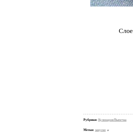
Слое
Рубрики:
Кулинария/Выпечка
Метки:
закуски