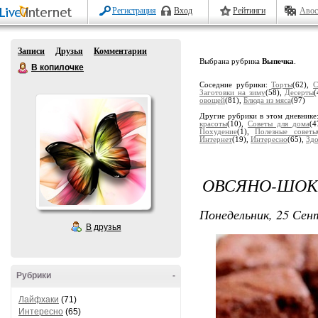
Регистрация
Вход
Рейтинги
Авос
Записи
Друзья
Комментарии
Выбрана рубрика
Выпечка
.
В копилочке
Соседние рубрики:
Торты
(62),
С
Заготовки на зиму
(58),
Десерты
(
овощей
(81),
Блюда из мяса
(97)
Другие рубрики в этом дневнике
красоты
(10),
Советы для дома
(4
Похудение
(1),
Полезные советы
Интернет
(19),
Интересно
(65),
Здо
ОВСЯНО-ШОК
Понедельник, 25 Сент
В друзья
Рубрики
-
Лайфхаки
(71)
Интересно
(65)