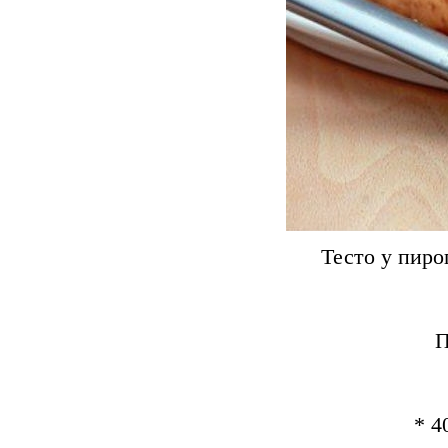
Тесто у пиро
П
* 4