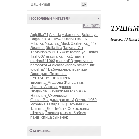
Постоянные читатели
-
ТУШИМ
Все (687)
Anjelika74
Arkada
Axlamonka
Belenaya
Bogdana74
EVA40
Kaelvi
Lida_K
Четверг, 13 Июля 
MilaFka
Nataliya_Mack
Sashenka_777
Soannet
Stella-lisa
Tatyana-Ch
ThaisIrishka-2016
Vehf
feofaniya_unitas
flash007
gravira
kalinka1
larans
marina541003
marinaPB
mgnovenie
natasokol54
oksanavitebsk
tatiana888
totosha77
Бабочка-прелестница
Виктория_Петровна
ГУГКАЕВА_ВИКТОРИЯ
Евелина_Андрова
Жансанчик
Ирина_Александровна
Людмила_Захваткина
МАМАКА
Наталия_Суровцева
Ольга_Владимировна_И
Осень_1960
Руронна
Тамара_БЦ
Татьяна357
Татьяна_Лев
Тибати
Федосеевна
Шевель
Элишок
кокося_бобося
пани_спица
сыненок
Статистика
-