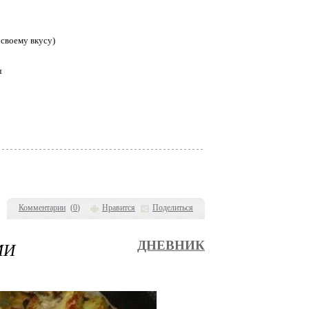
 своему вкусу)
л
Комментарии
(
0
)
Нравится
Поделиться
МИ
ДНЕВНИК