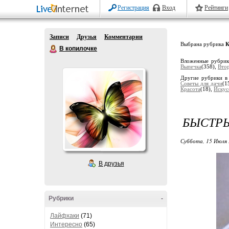
Регистрация
Вход
Рейтинги
Записи
Друзья
Комментарии
Выбрана рубрика
К
В копилочке
Вложенные рубри
Выпечка
(358),
Вто
Другие рубрики в
Советы для дачи
(1
Красота
(18),
Искус
БЫСТР
Суббота, 15 Июля 
В друзья
Рубрики
-
Лайфхаки
(71)
Интересно
(65)