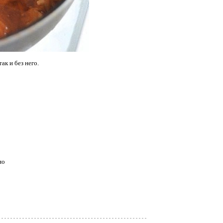
к и без него.
но