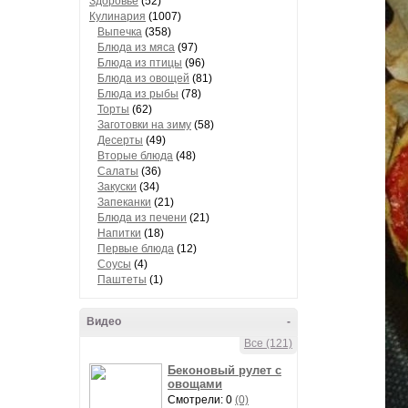
Здоровье
(52)
Кулинария
(1007)
Выпечка
(358)
Блюда из мяса
(97)
Блюда из птицы
(96)
Блюда из овощей
(81)
Блюда из рыбы
(78)
Торты
(62)
Заготовки на зиму
(58)
Десерты
(49)
Вторые блюда
(48)
Салаты
(36)
Закуски
(34)
Запеканки
(21)
Блюда из печени
(21)
Напитки
(18)
Первые блюда
(12)
Соусы
(4)
Паштеты
(1)
Видео
-
Все (121)
Беконовый рулет с
овощами
Смотрели: 0
(0)