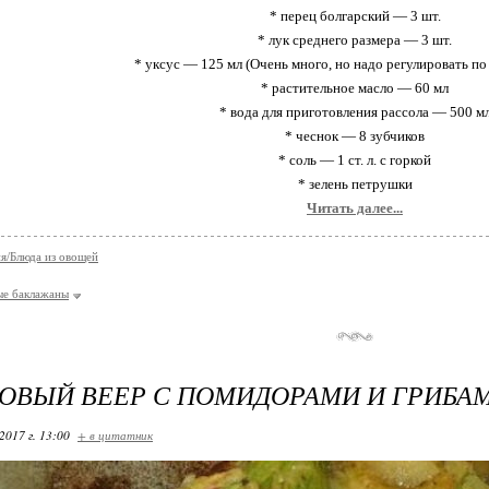
* перец болгарский — 3 шт.
* лук среднего размера — 3 шт.
* уксус — 125 мл (Очень много, но надо регулировать по
* растительное масло — 60 мл
* вода для приготовления рассола — 500 м
* чеснок — 8 зубчиков
* соль — 1 ст. л. с горкой
* зелень петрушки
Читать далее...
я/Блюда из овощей
ые баклажаны
ОВЫЙ ВЕЕР С ПОМИДОРАМИ И ГРИБА
2017 г. 13:00
+ в цитатник