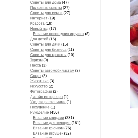
Советы для дома
(47)
Полезные советы
(27)
Советы для семьи
(27)
Интернет
(19)
Красота
(18)
Новый год
(17)
Вязание новогодних игрушек
(8)
Для детей
(16)
Советы для дачи
(15)
Советы для бизнеса
(11)
Советы для красоты
(10)
Туризм
(9)
Пасха
(3)
Советы автомобилистам
(3)
Спорт
(3)
Животные
(3)
Искусство
(2)
Фотографии
(2)
Дизайн интерьера
(1)
Уход за растениями
(1)
Похудение
(1)
Рукоделие
(450)
Вязание спицами
(231)
Вязание для женщин
(161)
Вязание крючком
(76)
Вязание игрушек
(32)