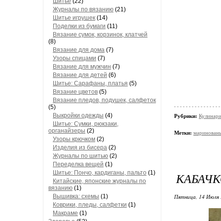
Шитье
(22)
Журналы по вязанию
(21)
Шитье игрушек
(14)
Поделки из бумаги
(11)
Вязание сумок, корзинок, клатчей
(8)
Вязание для дома
(7)
Узоры спицами
(7)
Вязание для мужчин
(7)
Вязание для детей
(6)
Шитье: Сарафаны, платья
(5)
Вязание цветов
(5)
Вязание пледов, подушек, салфеток
(5)
Выкройки одежды
(4)
Рубрики:
Кулинари
Шитье: Сумки, рюкзаки,
органайзеры
(2)
Метки:
маринован
Узоры крючком
(2)
Изделия из бисера
(2)
Журналы по шитью
(2)
Переделка вещей
(1)
Шитье: Пончо, кардиганы, пальто
(1)
КАБАЧК
Китайские, японские журналы по
вязанию
(1)
Вышивка: схемы
(1)
Пятница, 14 Июля 
Коврики, пледы, салфетки
(1)
Макраме
(1)