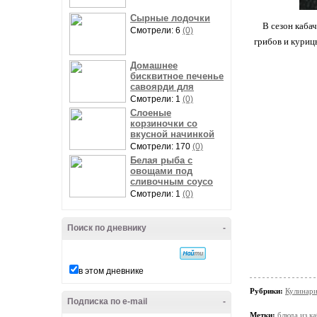
Сырные лодочки
В сезон каба
Смотрели: 6
(0)
грибов и куриц
Домашнее
бисквитное печенье
савоярди для
Смотрели: 1
(0)
Слоеные
корзиночки со
вкусной начинкой
Смотрели: 170
(0)
Белая рыба с
овощами под
сливочным соусо
Смотрели: 1
(0)
Поиск по дневнику
-
в этом дневнике
Рубрики:
Кулинари
Подписка по e-mail
-
Метки:
блюда из к