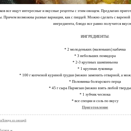
чков все ищут интересные и вкусные рецепты с этим овощем. Предлагаю пригот
ы. Причем возможны разные вариации, как с пиццей. Можно сделать с вареной 
ингредиента, блюдо все равно получится вкус
ИНГРЕДИЕНТЫ:
* 2 молоденьких (маленьких) кабачка
* 3 небольших помидора
* 2-3 крупных шампиньона
* 1 крупная луковица
* 100 г копченой куриной грудки (можно заменить отварной, а можн
* Половинка болгарского перца
* 45 г сыра Пармезан (можно взять любой тверды
* 1 зубчик чеснока
* все специи и соль по вкусу
Приготовление
я/Блюда из овощей
абачков