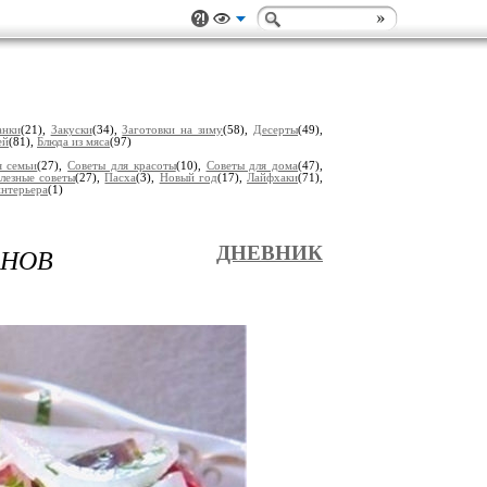
анки
(21),
Закуски
(34),
Заготовки на зиму
(58),
Десерты
(49),
ей
(81),
Блюда из мяса
(97)
я семьи
(27),
Советы для красоты
(10),
Советы для дома
(47),
лезные советы
(27),
Пасха
(3),
Новый год
(17),
Лайфхаки
(71),
интерьера
(1)
АНОВ
ДНЕВНИК