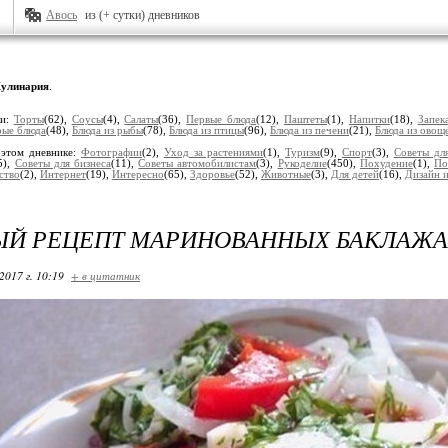
Авось
из (+ сутки) дневников
улинария
.
ки:
Торты
(62),
Соусы
(4),
Салаты
(36),
Первые блюда
(12),
Паштеты
(1),
Напитки
(18),
Запек
рые блюда
(48),
Блюда из рыбы
(78),
Блюда из птицы
(96),
Блюда из печени
(21),
Блюда из овощ
 этом дневнике:
Фотографии
(2),
Уход за растениями
(1),
Туризм
(9),
Спорт
(3),
Советы дл
5),
Советы для бизнеса
(11),
Советы автомобилистам
(3),
Рукоделие
(450),
Похудение
(1),
По
ство
(2),
Интернет
(19),
Интересно
(65),
Здоровье
(52),
Животные
(3),
Для детей
(16),
Дизайн 
ЫЙ РЕЦЕПТ МАРИНОВАННЫХ БАКЛАЖ
2017 г. 10:19
+ в цитатник