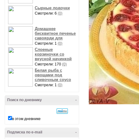
Сырные лодочки
Смотрели: 6
(0)
Домашнее
бисквитное печенье
савоярди для
Смотрели: 1
(0)
Слоеные
корзиночки со
вкусной начинкой
Смотрели: 170
(0)
Белая рыба с
овощами под
сливочным соусо
Смотрели: 1
(0)
Поиск по дневнику
-
в этом дневнике
Подписка по e-mail
-