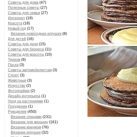
Советы для дома
(47)
Полезные советы
(27)
Советы для семьи
(27)
Интернет
(19)
Красота
(18)
Новый год
(17)
Вязание новогодних игрушек
(8)
Для детей
(16)
Советы для дачи
(15)
Советы для бизнеса
(11)
Советы для красоты
(10)
Туризм
(9)
Пасха
(3)
Советы автомобилистам
(3)
Спорт
(3)
Животные
(3)
Искусство
(2)
Фотографии
(2)
Дизайн интерьера
(1)
Уход за растениями
(1)
Похудение
(1)
Рукоделие
(450)
Вязание спицами
(231)
Вязание для женщин
(161)
Вязание крючком
(76)
Вязание игрушек
(32)