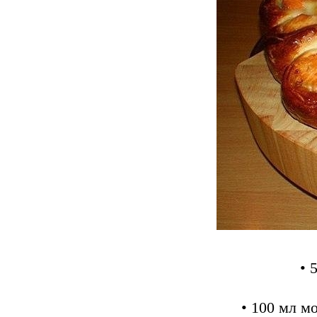
• 
• 100 мл м