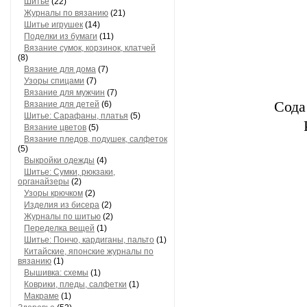
Шитье
(22)
Журналы по вязанию
(21)
Шитье игрушек
(14)
Поделки из бумаги
(11)
Вязание сумок, корзинок, клатчей
(8)
Вязание для дома
(7)
Узоры спицами
(7)
Вязание для мужчин
(7)
Сода
Вязание для детей
(6)
Шитье: Сарафаны, платья
(5)
Вязание цветов
(5)
Вязание пледов, подушек, салфеток
(5)
Выкройки одежды
(4)
Шитье: Сумки, рюкзаки,
органайзеры
(2)
Узоры крючком
(2)
Изделия из бисера
(2)
Журналы по шитью
(2)
Переделка вещей
(1)
Шитье: Пончо, кардиганы, пальто
(1)
Китайские, японские журналы по
вязанию
(1)
Вышивка: схемы
(1)
Коврики, пледы, салфетки
(1)
Макраме
(1)