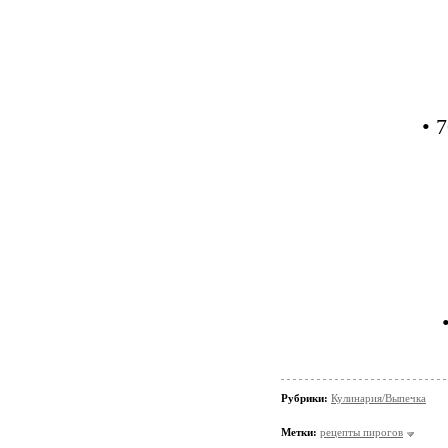
• 
Рубрики:
Кулинария/Выпечка
Метки:
рецепты пирогов