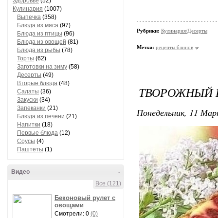
Здоровье
(52)
Кулинария
(1007)
Выпечка
(358)
Блюда из мяса
(97)
Рубрики:
Кулинария/Десерты
Блюда из птицы
(96)
Блюда из овощей
(81)
Метки:
рецепты блинов
Блюда из рыбы
(78)
Торты
(62)
Заготовки на зиму
(58)
Десерты
(49)
Вторые блюда
(48)
ТВОРОЖНЫЙ 
Салаты
(36)
Закуски
(34)
Запеканки
(21)
Понедельник, 11 Мар
Блюда из печени
(21)
Напитки
(18)
Первые блюда
(12)
Соусы
(4)
Паштеты
(1)
Видео
-
Все (121)
Беконовый рулет с
овощами
Смотрели: 0
(0)