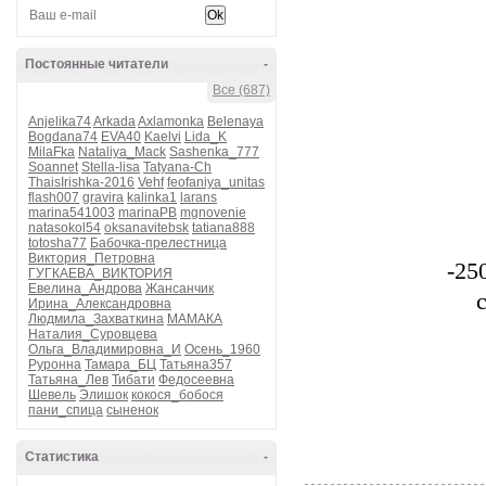
Постоянные читатели
-
Все (687)
Anjelika74
Arkada
Axlamonka
Belenaya
Bogdana74
EVA40
Kaelvi
Lida_K
MilaFka
Nataliya_Mack
Sashenka_777
Soannet
Stella-lisa
Tatyana-Ch
ThaisIrishka-2016
Vehf
feofaniya_unitas
flash007
gravira
kalinka1
larans
marina541003
marinaPB
mgnovenie
natasokol54
oksanavitebsk
tatiana888
totosha77
Бабочка-прелестница
Виктория_Петровна
-25
ГУГКАЕВА_ВИКТОРИЯ
Евелина_Андрова
Жансанчик
Ирина_Александровна
Людмила_Захваткина
МАМАКА
Наталия_Суровцева
Ольга_Владимировна_И
Осень_1960
Руронна
Тамара_БЦ
Татьяна357
Татьяна_Лев
Тибати
Федосеевна
Шевель
Элишок
кокося_бобося
пани_спица
сыненок
Статистика
-