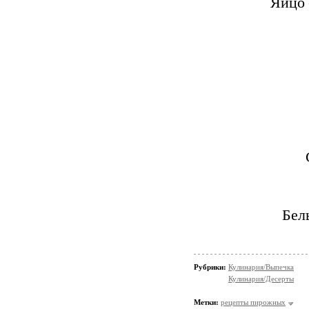
Яйцо 
Бел
Рубрики:
Кулинария/Выпечка
Кулинария/Десерты
Метки:
рецепты пирожных