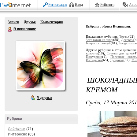
Регистрация
Вход
Рейтинги
Авос
Записи
Друзья
Комментарии
Выбрана рубрика
Кулинария
.
В копилочке
Вложенные рубрики:
Торты
(62),
Заготовки на зиму
(58),
Десерты
(4
Блюда из овощей
(81),
Блюда из мя
Другие рубрики в этом дневнике
красоты
(10),
Советы для дома
(4
Похудение
(1),
Полезные совет
Интересно
(65),
Здоровье
(52),
Жи
ШОКОЛАДН
КРЕМОМ
В друзья
Среда, 13 Марта 201
Рубрики
-
Лайфхаки
(71)
Интересно
(65)